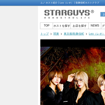
ユノ ホスト紹介┃Leo（レオ）┃歌舞伎町ホストクラブ
TOP
NEWS
ホストを探す
お店を探す
グ
トップ
関東
東京都/歌舞伎町
Leo（レオ）