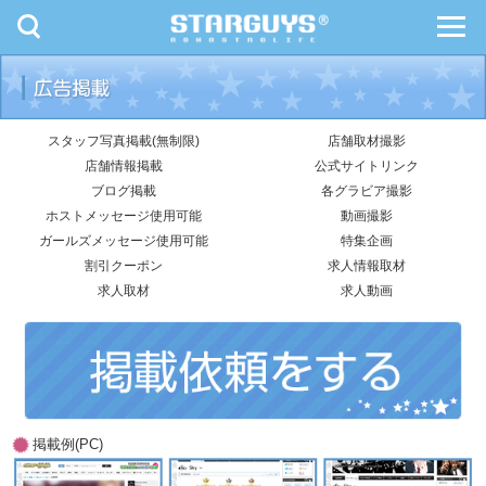
toggle
toggl
navigation
navig
九州・沖縄
北海道・東北
スタッフ写真掲載(無制限)
店舗取材撮影
店舗情報掲載
公式サイトリンク
ブログ掲載
各グラビア撮影
ホストメッセージ使用可能
動画撮影
ガールズメッセージ使用可能
特集企画
割引クーポン
求人情報取材
求人取材
求人動画
掲載例(PC)