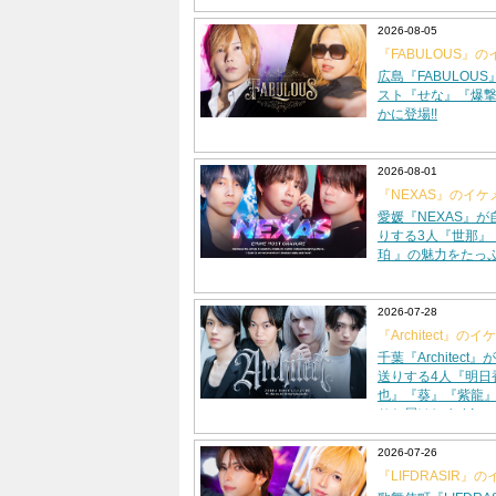
2026-08-05
『FABULOUS』
グラビアに登場!!
広島『FABULOU
スト『せな』『爆撃
かに登場!!
2026-08-01
『NEXAS』のイケ
ビアに登場!!
愛媛『NEXAS』
りする3人『世那』
珀 』の魅力をたっ
2026-07-28
『Architect』
ビアに登場!!
千葉『Architec
送りする4人『明日
也』『葵』『紫龍
りお届けします!
2026-07-26
『LIFDRASIR』
グラビアに登場!!