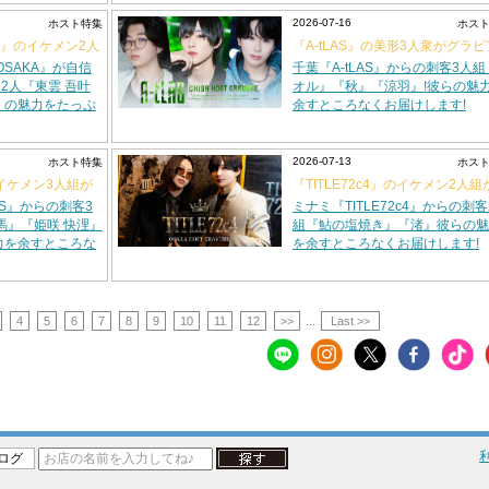
2026-07-16
ホスト特集
ホス
KA』のイケメン2人
『A-tLAS』の美形3人衆がグラ
!
登場!!
OSAKA』が自信
千葉『A-tLAS』からの刺客3人
2人『東雲 吾叶
オル』『秋』『涼羽』!彼らの魅
』の魅力をたっぷ
余すところなくお届けします!
2026-07-13
ホスト特集
ホス
のイケメン3人組が
『TITLE72c4』のイケメン2人組
ラビアに登場!!
AS』からの刺客3
ミナミ『TITLE72c4』からの刺客
馬』『姫咲 快浬』
組『鮎の塩焼き』『渚』彼らの魅
力を余すところな
を余すところなくお届けします!
4
5
6
7
8
9
10
11
12
>>
...
Last >>
ログ