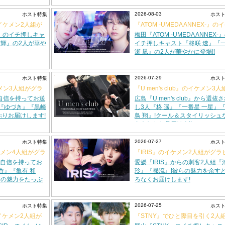
2026-08-03
ホスト特集
ホス
のイケメン2人組が
『ATOM -UMEDA ANNEX-』の
メン2人組がグラビアに登場!!
S』のイチ押しキャ
梅田『ATOM -UMEDA ANNEX-
輝』の2人が華や
イチ押しキャスト『柊咲 遼』『
瀬 凪』の2人が華やかに登場!!
2026-07-29
ホスト特集
ホス
メン3人組がグラ
『U men's club』のイケメン3人
グラビアに登場!!
が自信を持ってお送
広島『U men's club』から選抜
『ゆづき』『黒崎
し3人『柊 遥』『一番星 一星』
ぷりお届けします!
鳥 翔』!クール＆スタイリッシュ
らをしかと見届けよ!!
2026-07-27
ホスト特集
ホス
のイケメン4人組がグラ
『IRIS』のイケメン2人組がグラ
に登場!!
t』が自信を持ってお
愛媛『IRIS』からの刺客2人組『
香』『亀有 和
玲』『昴流』!彼らの魅力を余す
』の魅力をたっぷ
ろなくお届けします!
2026-07-25
ホスト特集
ホス
のイケメン2人組が
『STNY』でひと際目を引く2人
グラビアに登場!!