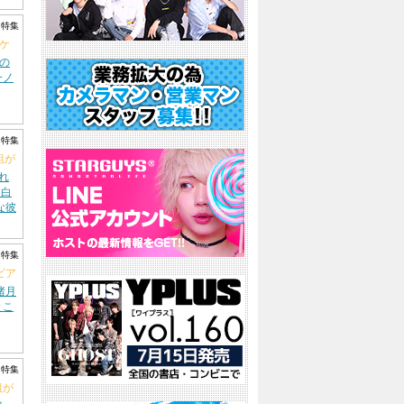
ト特集
イケ
』の
一ノ
ト特集
組が
され
『白
な彼
ト特集
ビア
渚月
とこ
ト特集
組が