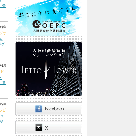
ト
に登
ト特集
がグラ
組
がグ
ト特集
ラビ
ト
に登
ト特集
ラビ
ャス
が