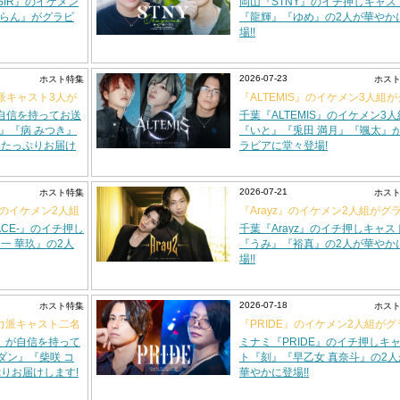
ASIR』のイケメン
岡山『STNY』のイチ押しキャス
『らん』がグラビ
『龍輝』『ゆめ』の2人が華やか
場!!
2026-07-23
ホスト特集
ホス
力派キャスト3人が
『ALTEMIS』のイケメン3人組
ビアに登場!!
が自信を持ってお送
千葉『ALTEMIS』のイケメン3人
秋』『病 みつき』
『いと』『兎田 満月』『颯太』
をたっぷりお届け
ラビアに堂々登場!
2026-07-21
ホスト特集
ホス
-』のイケメン2人組
『Arayz』のイケメン2人組がグ
アに登場!!
ACE-』のイチ押し
千葉『Arayz』のイチ押しキャス
一 華玖』の2人
『うみ』『裕真』の2人が華やか
場!!
2026-07-18
ホスト特集
ホス
実力派キャスト二名
『PRIDE』のイケメン2人組がグ
アに登場!!
M』が自信を持って
ミナミ『PRIDE』のイチ押しキ
ダン』『柴咲 コ
ト『刻』『早乙女 真奈斗』の2人
りお届けします!
華やかに登場!!