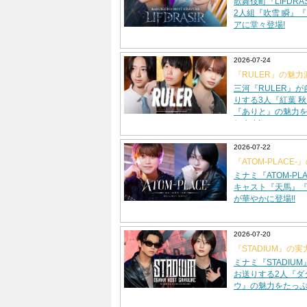
歌舞伎町『LIFDR
2人組『吹雪 瞬』
アに堂々登場!
2026-07-24
『RULER』の魅
グラビアに登場!!
三河『RULER』
りする3人『紅葉 
『ありと』の魅力
します!
2026-07-22
『ATOM-PLACE
がグラビアに登場!!
ミナミ『ATOM-PL
キャスト『天馬』『
が華やかに登場!!
2026-07-20
『STADIUM』の
がグラビアに登場!!
ミナミ『STADIU
お送りする2人『ダ
ウ』の魅力をたっぷ