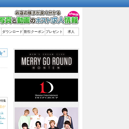
ダウンロード
割引クーポン
プレゼント
求人
ト特集
人組が
持っ
う』
し