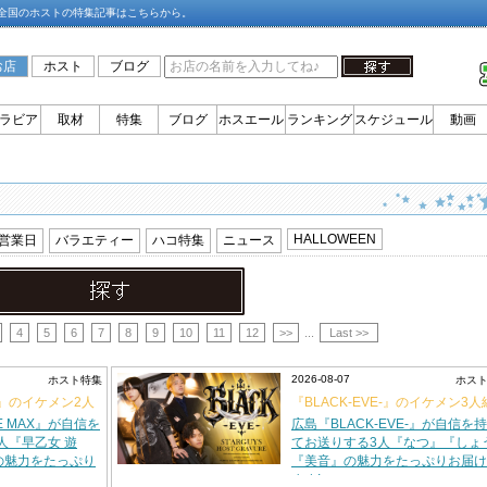
全国のホストの特集記事はこちらから。
お店
ホスト
ブログ
ラビア
取材
特集
ブログ
ホスエール
ランキング
スケジュール
動画
HALLOWEEN
営業日
バラエティー
ハコ特集
ニュース
4
5
6
7
8
9
10
11
12
>>
...
Last >>
2026-08-07
ホスト特集
ホス
AX』のイケメン2人
『BLACK-EVE-』のイケメン3
!
グラビアに登場!!
E MAX』が自信を
広島『BLACK-EVE-』が自信を
人『早乙女 遊
てお送りする3人『なつ』『しょ
の魅力をたっぷり
『美音』の魅力をたっぷりお届け
ます!