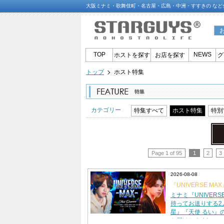
大阪ミナミ・歌舞伎町・名古屋・広島・中洲・すすきの など
TOP
NEWS
ホストを探す
お店を探す
グ
トップ
ホスト特集
カテゴリー
特集すべて
ホスト特集
特別
Page 1 of 95
1
2
3
2026-08-08
『UNIVERSE M
組がグラビアに登場!
ミナミ『UNIVERS
持ってお送りする2
星』『天使 るい』
お届けします!