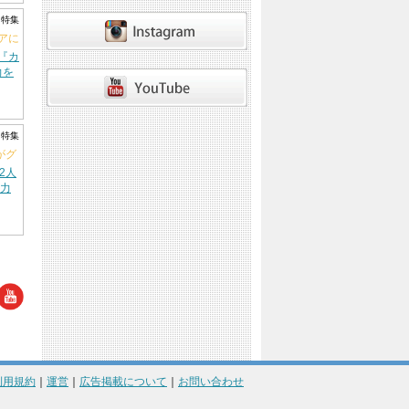
ト特集
ビアに
組『カ
力を
ト特集
がグ
2人
力
利用規約
｜
運営
｜
広告掲載について
｜
お問い合わせ