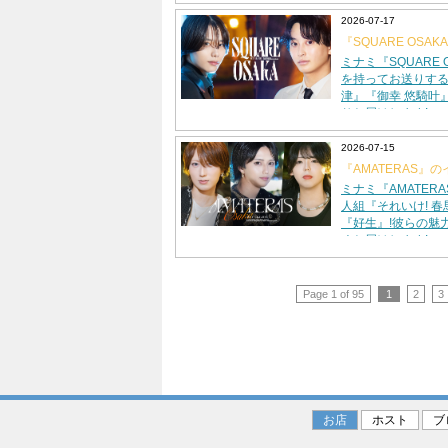
2026-07-17
『SQUARE OSA
組がグラビアに登場!
ミナミ『SQUARE 
を持ってお送りする
津』『御幸 悠騎叶
りお届けします!
2026-07-15
『AMATERAS』
グラビアに登場!!
ミナミ『AMATER
人組『それいけ! 春
『好生』!彼らの魅
くお届けします!
Page 1 of 95
1
2
3
お店
ホスト
ブ