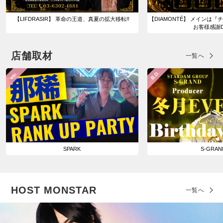
【LIFDRASIR】 革命の王道、真夏の拡大移転!!
【DIAMONTÉ】 メインは『
お客様感謝DA
店舗取材
一覧へ
B.D.
etc.
SPARK
S-GRAN
HOST MONSTAR
一覧へ