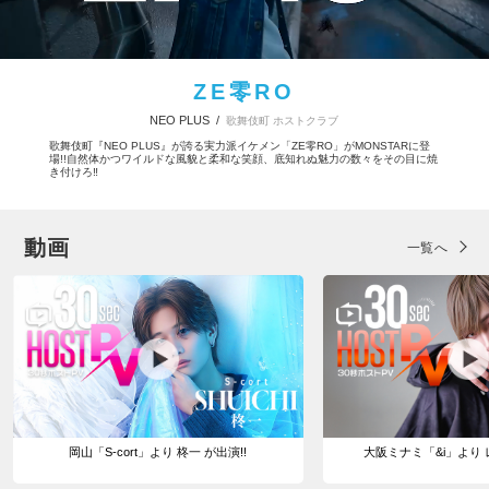
ZE零RO
NEO PLUS /
歌舞伎町 ホストクラブ
歌舞伎町『NEO PLUS』が誇る実力派イケメン「ZE零RO」がMONSTARに登
場!!自然体かつワイルドな風貌と柔和な笑顔、底知れぬ魅力の数々をその目に焼
き付けろ‼︎
動画
一覧へ
岡山「S-cort」より 柊一 が出演!!
大阪ミナミ「&i」より 