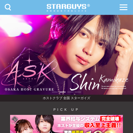
toggle
toggl
navigation
navig
九州・沖縄
北海道・東北
ホストクラブ 全国 スターガイズ
PICK UP