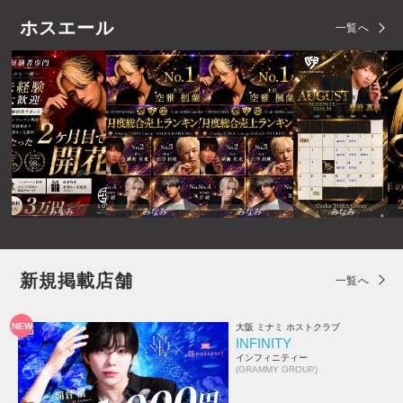
ホスエール
一覧へ
みなみ
みなみ
みなみ
みなみ
新規掲載店舗
一覧へ
NEW
大阪 ミナミ ホストクラブ
INFINITY
インフィニティー
(GRAMMY GROUP)