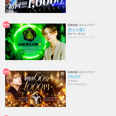
NEW
歌舞伎町 ホストクラブ
僕らの森2
ボクラノモリ2
(スパチョコ グループ)
NEW
歌舞伎町 ホストクラブ
TRUST
トラスト
(KG-PRODUCE)