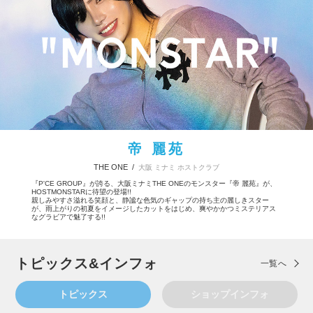
帝 麗苑
THE ONE /
大阪 ミナミ ホストクラブ
『P'CE GROUP』が誇る、大阪ミナミTHE ONEのモンスター『帝 麗苑』が、
HOSTMONSTARに待望の登場!!
親しみやすさ溢れる笑顔と、静謐な色気のギャップの持ち主の麗しきスター
が、雨上がりの初夏をイメージしたカットをはじめ、爽やかかつミステリアス
なグラビアで魅了する!!
トピックス&インフォ
一覧へ
トピックス
ショップインフォ