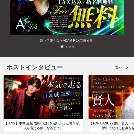
姫パス使うならADAM REXで決まり!!
ホストインタビュー
一覧へ
【SLY’s】本城 蓮愛 “数字”だけを追いかけた青年が、
【TOP DANDY別館】賢人
人を育てる側になるまで。
夢中になれる仕事を