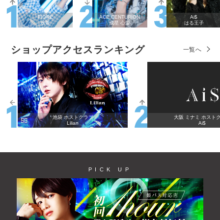
FIORE
ACE CENTURION
Ai$
水希
成星 心愛
はる王子
ショップアクセスランキング
一覧へ
池袋 ホストクラブ
大阪 ミナミ ホスト
Lilian
Ai$
PICK UP