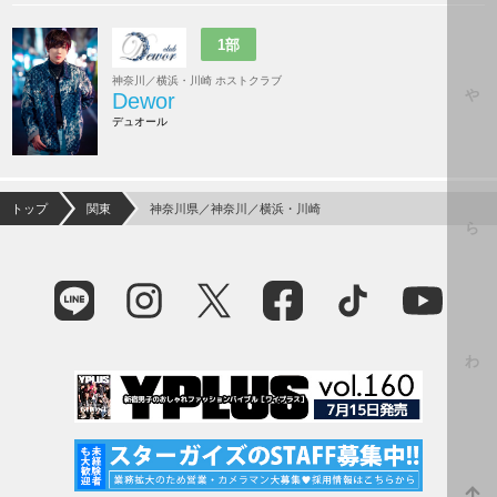
1部
神奈川／横浜・川崎 ホストクラブ
や
Dewor
デュオール
トップ
関東
神奈川県／神奈川／横浜・川崎
ら
わ