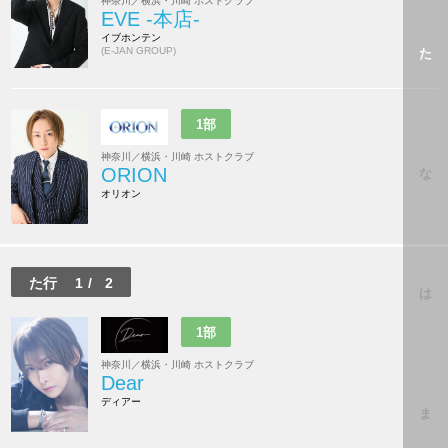
神奈川／横浜・川崎 ホストクラブ
EVE -本店-
イブホンテン
(E-JAN GROUP)
た
1部
神奈川／横浜・川崎 ホストクラブ
ORION
な
オリオン
た行
1
/
2
は
1部
神奈川／横浜・川崎 ホストクラブ
Dear
ディアー
ま