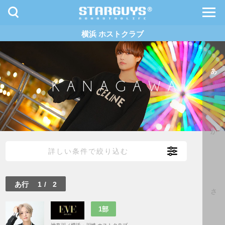
toggle
toggl
navigation
navig
横浜 ホストクラブ
九州・沖縄
北海道・東北
あ
か
詳しい条件で絞り込む
あ行
1
/
2
さ
1部