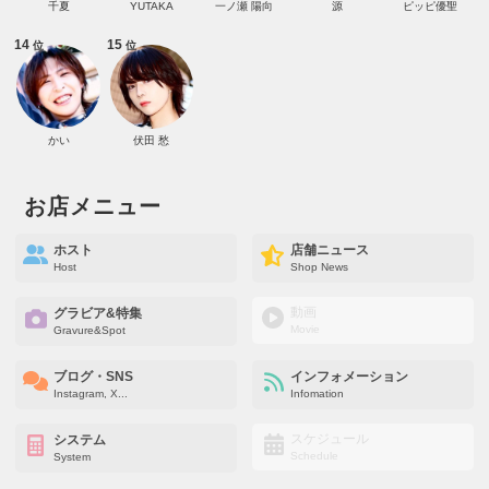
千夏
YUTAKA
一ノ瀬 陽向
源
ピッピ優聖
14
15
位
位
かい
伏田 愁
お店メニュー
ホスト
店舗ニュース
Host
Shop News
動画
グラビア&特集
Movie
Gravure&Spot
ブログ・SNS
インフォメーション
Instagram, X...
Infomation
スケジュール
システム
Schedule
System