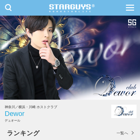
toggle
toggl
navigation
navig
九州・沖縄
北海道・東北
神奈川／横浜・川崎 ホストクラブ
Dewor
デュオール
Dewor
ランキング
一覧へ