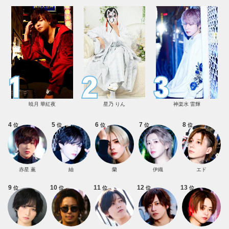
暁月 華紅夜
星乃 りん
神楽水 雷輝
4
5
6
7
8
位
位
位
位
位
赤星 薫
紬
蘭
伊織
エド
9
10
11
12
13
位
位
位
位
位