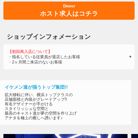
Dewor
ホスト求人はコチラ
ショップインフォメーション
【初回再入店について】
・指名している従業員が退店したお客様
・2ヶ月間ご来店のないお客様
上記の場合、
再度初回料金でご案内可能
です。
くわしくは店舗にお問い合わせください。
イケメン達が揃うトップ集団!!
拡大移転に伴い、横浜トップクラスの
店舗面積と内装がグレードアップ!!
有名デザイナーが手がける
スタイリッシュな空間と
最高のキャスト達が夢の空間を作り上げ
アナタを極上の癒しへ誘います♪