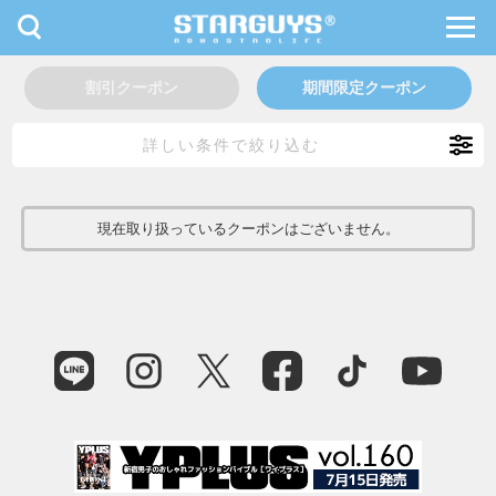
toggle
toggl
navigation
navig
九州・沖縄
北海道・東北
割引クーポン
期間限定クーポン
詳しい条件で絞り込む
現在取り扱っているクーポンはございません。