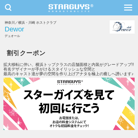
toggle
toggl
navigation
navig
神奈川／横浜・川崎 ホストクラブ
九州・沖縄
北海道・東北
Dewor
デュオール
Dewor
割引クーポン
拡大移転に伴い、横浜トップクラスの店舗面積と内装がグレードアップ!!
有名デザイナーが手がけるスタイリッシュな空間と
最高のキャスト達が夢の空間を作り上げアナタを極上の癒しへ誘います♪