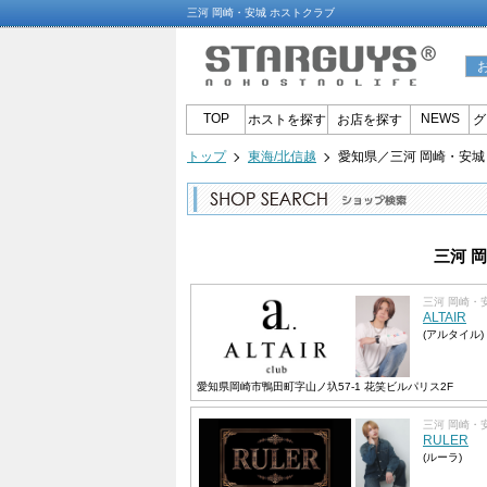
三河 岡崎・安城 ホストクラブ
TOP
NEWS
ホストを探す
お店を探す
グ
トップ
東海/北信越
愛知県／三河 岡崎・安城
三河 
三河 岡崎・
ALTAIR
(アルタイル)
愛知県岡崎市鴨田町字山ノ圦57-1 花笑ビルパリス2F
三河 岡崎・
RULER
(ルーラ)