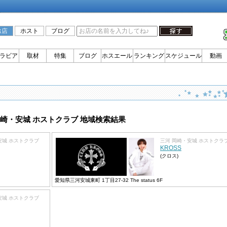
お店
ホスト
ブログ
ラビア
取材
特集
ブログ
ホスエール
ランキング
スケジュール
動画
岡崎・安城 ホストクラブ 地域検索結果
安城 ホストクラブ
三河 岡崎・安城 ホストクラ
KROSS
(クロス)
愛知県三河安城東町 1丁目27-32 The status 6F
安城 ホストクラブ