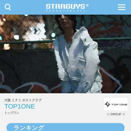
toggle
toggl
navigation
navig
九州・沖縄
北海道・東北
大阪 ミナミ ホストクラブ
TOP1ONE
トップワン
☆ GROUP ☆
TOP1ONE
ランキング