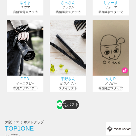
ゆうま
さっさん
りょーま
ユウマ
サッサン
リョーマ
店舗運営スタッフ
店舗運営スタッフ
店舗運営スタッフ
E.F.B.
平野さん
のりP
イーエフビー
ヒラノ サン
ノリピー
専属クリエイター
スタイリスト
店舗運営スタッフ
ポスト
大阪 ミナミ ホストクラブ
TOP1ONE
トップワン