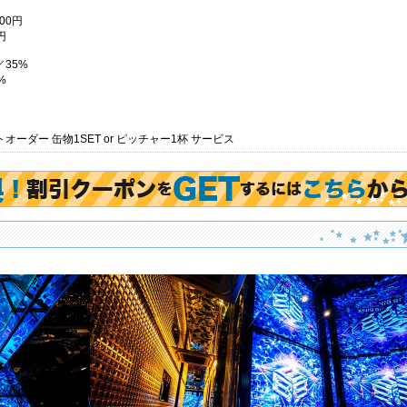
00円
円
35%
%
】
オーダー 缶物1SET or ピッチャー1杯 サービス