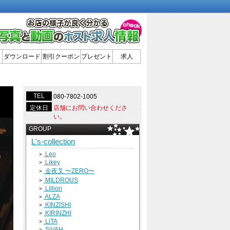
ダウンロード
割引クーポン
プレゼント
求人
TEL
080-7802-1005
定休日
店舗にお問い合わせくださ
い。
GROUP
L's-collection
Leo
>
Likey
>
金夜叉 〜ZERO〜
>
MILDROUS
>
Lillion
>
ALZA
>
KINZISHI
>
KIRINZHI
>
LiTA
>
SiVAH
>