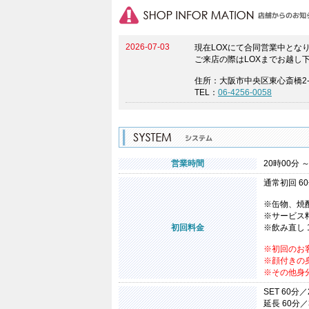
2026-07-03
現在LOXにて合同営業中とな
ご来店の際はLOXまでお越し
住所：大阪市中央区東心斎橋2-7-
TEL：
06-4256-0058
営業時間
20時00分 ～
通常初回 6
※缶物、焼
※サービス
初回料金
※飲み直し 
※初回のお
※顔付きの
※その他身
SET 60分／
延長 60分／