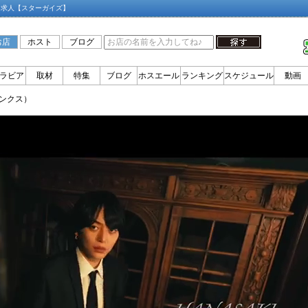
ト求人【スターガイズ】
お店
ホスト
ブログ
ラビア
取材
特集
ブログ
ホスエール
ランキング
スケジュール
動画
ビンクス）