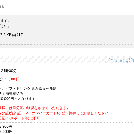
ります。
下さい。
3 KB会館1F
 24時30分
0分／
1,000円
酎、ソフトドリンク 飲み飲ませ放題
料＋消費税込み
10,000円～となります。
客様には身分証の確認をさせていただきます。
身分証(免許証、マイナンバーカード)を必ず持参してお越しください。
分証(パスポート等)は不可
2,800円
3,000円