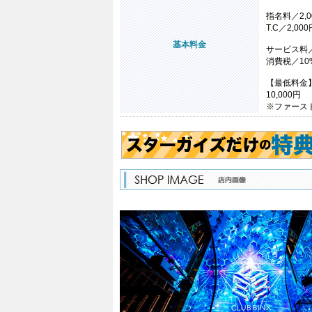
指名料／2,0
T.C／2,000
基本料金
サービス料／
消費税／10
【最低料金
10,000円
※ファースト