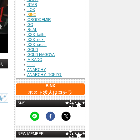
STAR
>
LOX
>
BINX
>
ORGODEMIR
>
GO
>
ReAL
>
XXX -faith-
>
XXX -nex-
>
XXX -crest-
>
GOLD
>
GOLD NAGOYA
>
MIKADO
>
人
ellie
>
ANARCHY
>
ANARCHY -TOKYO-
>
BINX
ホスト求人はコチラ
SNS
NEW MEMBER