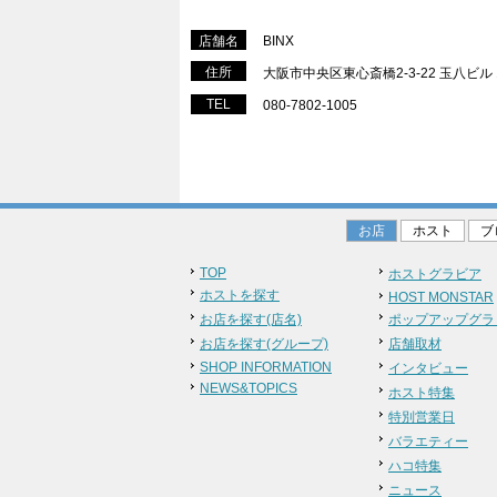
店舗名
BINX
住所
大阪市中央区東心斎橋2-3-22 玉八ビル 
TEL
080-7802-1005
お店
ホスト
ブ
TOP
ホストグラビア
ホストを探す
HOST MONSTAR
お店を探す(店名)
ポップアップグラ
お店を探す(グループ)
店舗取材
SHOP INFORMATION
インタビュー
NEWS&TOPICS
ホスト特集
特別営業日
バラエティー
ハコ特集
ニュース