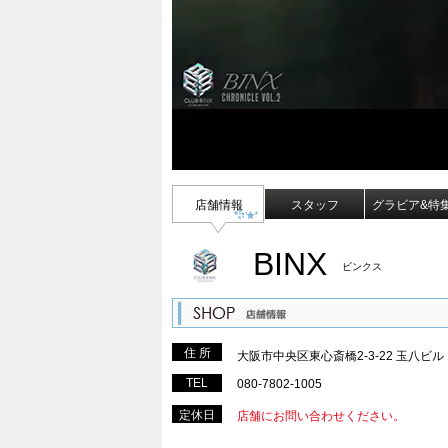
店舗情報
スタッフ
グラビア&特
BINX
ビンクス
住 所
大阪市中央区東心斎橋2-3-22 玉八ビル
TEL
080-7802-1005
定休日
店舗にお問い合わせください。