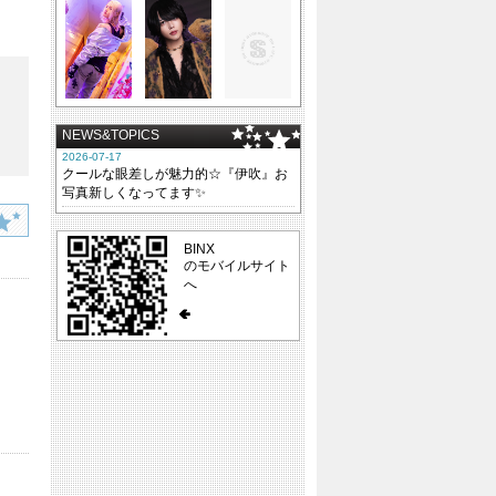
NEWS&TOPICS
2026-07-17
クールな眼差しが魅力的☆『伊吹』お
写真新しくなってます✨
BINX
のモバイルサイト
へ