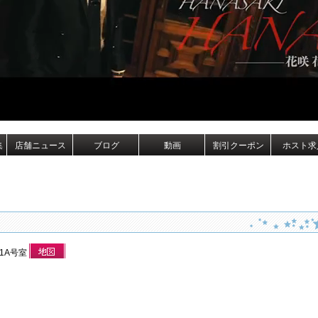
集
店舗ニュース
ブログ
動画
割引クーポン
ホスト求
 1A号室