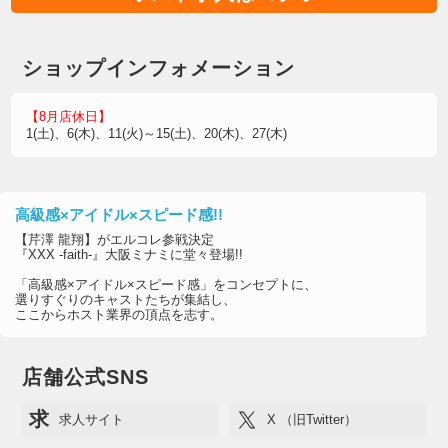
ショップインフォメーション
【8月店休日】
1(土)、6(木)、11(火)～15(土)、20(木)、27(木)
高級感×アイドル×スピード感!!
【芹澤 龍翔】がエルコレ参戦決定
『XXX -faith-』大阪ミナミに堂々登場!!
「高級感×アイドル×スピード感」をコンセプトに、
選りすぐりのキャストたちが集結し、
ここからホスト業界の頂点を志す。
店舗公式SNS
求
求人サイト
X （旧Twitter）