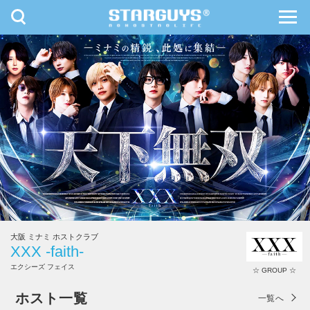
toggle
toggl
navigation
navig
九州・沖縄
北海道・東北
大阪 ミナミ ホストクラブ
XXX -faith-
エクシーズ フェイス
☆ GROUP ☆
XXX -faith-
ホスト一覧
一覧へ