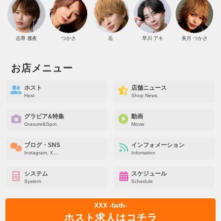
志尊 麗夜
つかさ
岳
早川 アキ
美月 つかさ
お店メニュー
ホスト
店舗ニュース
Host
Shop News
グラビア&特集
動画
Gravure&Spot
Movie
ブログ・SNS
インフォメーション
Instagram, X...
Infomation
システム
スケジュール
System
Schedule
XXX -faith-
ホスト求人はコチラ