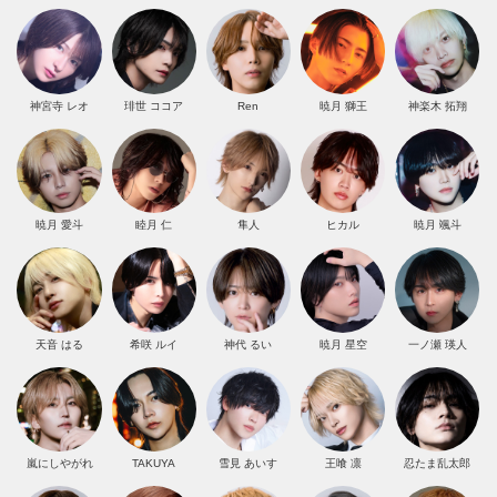
神宮寺 レオ
琲世 ココア
Ren
暁月 獅王
神楽木 拓翔
暁月 愛斗
睦月 仁
隼人
ヒカル
暁月 颯斗
天音 はる
希咲 ルイ
神代 るい
暁月 星空
一ノ瀬 瑛人
嵐にしやがれ
TAKUYA
雪見 あいす
王喰 凛
忍たま乱太郎