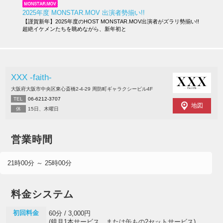
2025年度 MONSTAR.MOV 出演者勢揃い!!
【謹賀新年】2025年度のHOST MONSTAR.MOV出演者がズラリ勢揃い!!
超絶イケメンたちを眺めながら、新年初と
XXX -faith-
大阪府大阪市中央区東心斎橋2-4-29 周防町ギャラクシービル4F
TEL
06-6212-3707
地図
休
15日、木曜日
営業時間
21時00分 ～ 25時00分
料金システム
初回料金
60分 / 3,000円
(鏡月1本サービス、または缶もの2セットサービス)