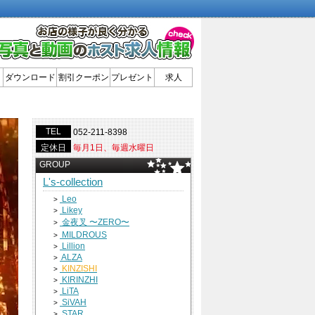
ダウンロード
割引クーポン
プレゼント
求人
TEL
052-211-8398
定休日
毎月1日、毎週水曜日
GROUP
L's-collection
Leo
>
Likey
>
金夜叉 〜ZERO〜
>
MILDROUS
>
Lillion
>
ALZA
>
KINZISHI
>
KIRINZHI
>
LiTA
>
SiVAH
>
STAR
>