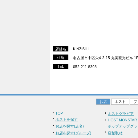
店舗名
KINZISHI
住所
名古屋市中区栄4-3-15 丸美観光ビル 1
TEL
052-211-8398
お店
ホスト
ブ
TOP
ホストグラビア
ホストを探す
HOST MONSTAR
お店を探す(店名)
ポップアップグラ
お店を探す(グループ)
店舗取材