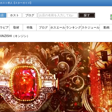
介・ホスト求人【スターガイズ】
お店
ホスト
ブログ
ラビア
取材
特集
ブログ
ホスエール
ランキング
スケジュール
動画
KINZISHI（キンジシ）