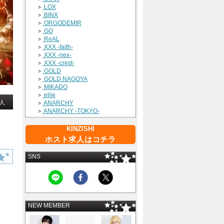
LOX
>
BINX
>
ORGODEMIR
>
GO
>
ReAL
>
XXX -faith-
>
XXX -nex-
>
XXX -crest-
>
GOLD
>
GOLD NAGOYA
>
MIKADO
>
ellie
>
人
ANARCHY
>
ANARCHY -TOKYO-
>
KINZISHI
ホスト求人はコチラ
SNS
NEW MEMBER