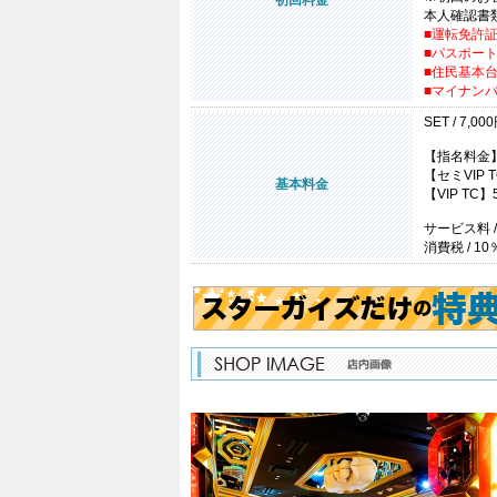
初回料金
本人確認書
■運転免許
■パスポー
■住民基本
■マイナン
SET / 7,00
【指名料金】
【セミVIP T
基本料金
【VIP TC】
サービス料 /
消費税 / 10