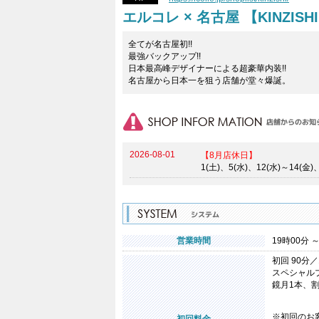
エルコレ × 名古屋 【KINZISH
全てが名古屋初!!
最強バックアップ!!
日本最高峰デザイナーによる超豪華内装!!
名古屋から日本一を狙う店舗が堂々爆誕。
2026-08-01
【8月店休日】
1(土)、5(水)、12(水)～14(金)
営業時間
19時00分 ～
初回 90分／
スペシャルプ
鏡月1本、割
※初回のお