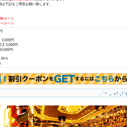
類は下記をご用意お願い致します。
証
ト
台帳カード
バーカード
0円
3,000円
C】5,000円
50,000円
 30％
％