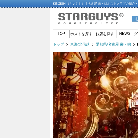
KINZISHI（キンジシ）┃名古屋 栄・錦ホストクラブの紹
TOP
NEWS
ホストを探す
お店を探す
グ
トップ
東海/北信越
愛知県/名古屋 栄・錦