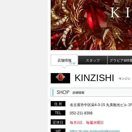
店舗情報
スタッフ
グラビア&特
KINZISHI
キンジシ
住 所
名古屋市中区栄4-3-15 丸美観光ビル 1
TEL
052-211-8398
定休日
毎月1日、毎週水曜日
HP
https://lcolle.jp/shoplist/kinzishi/