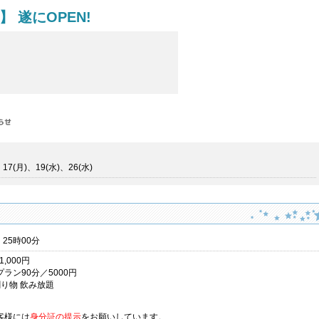
I】 遂にOPEN!
、17(月)、19(水)、26(水)
 25時00分
1,000円
ラン90分／5000円
り物 飲み放題
客様には
身分証の提示
をお願いしています。