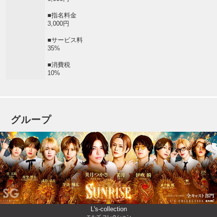
■指名料金
3,000円
■サービス料
35%
■消費税
10%
グループ
L's-collection
エルズ コレクション