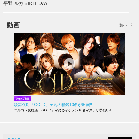
平野 ルカ BIRTHDAY
動画
一覧へ
歌舞伎町「GOLD」至高の精鋭10名が出演‼︎
エルコレ旗艦店『GOLD』が誇るイケメン10名がズラリ勢揃い‼︎