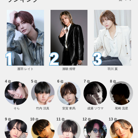
麗羽 レイト
漆騎 煌呀
羽川 翼
4
5
6
7
8
位
位
位
位
位
そら
竹内 涼真
室賀 豹馬
成瀬 ソウマ
尾崎 流星
9
10
11
12
13
位
位
位
位
位