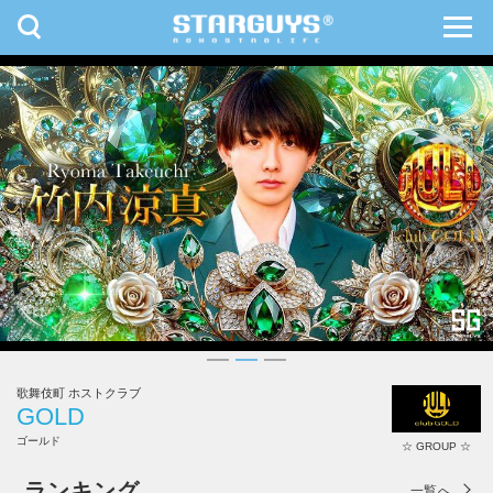
toggle
toggl
navigation
navig
九州・沖縄
北海道・東北
歌舞伎町 ホストクラブ
GOLD
ゴールド
☆ GROUP ☆
GOLD
ランキング
一覧へ