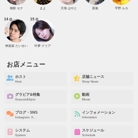
御影 セナ
まよ
天海 はやと
亜嵐
平野 ルカ
14
15
位
位
神楽坂 たいせい
叶夢 クリア
お店メニュー
ホスト
店舗ニュース
Host
Shop News
グラビア&特集
動画
Gravure&Spot
Movie
ブログ・SNS
インフォメーション
Instagram, X...
Infomation
システム
スケジュール
System
Schedule