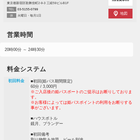
東京都新宿区歌舞伎町2-9-3 三経59ビルB1F
TEL
03-5155-0799
地図
休
火曜日・毎月1日
営業時間
20時00分 ～ 24時30分
料金システム
初回料金
■初回(姫パス期間限定)
60分 / 3,000円
※ご入店後の姫パスポートのご提示はお断りしておりま
す。
※お客様によっては姫パスポイントの利用をお断りする
事がございます。
■ハウスボトル
鏡月、ブランデー
■初回備考
割り物飲み放題、ビール別途