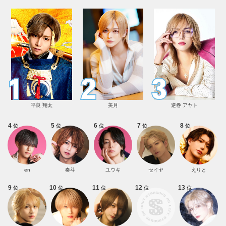
平良 翔太
美月
逆巻 アヤト
4
5
6
7
8
位
位
位
位
位
en
奏斗
ユウキ
セイヤ
えりと
9
10
11
12
13
位
位
位
位
位