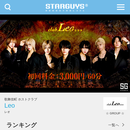
toggle
toggl
navigation
navig
九州・沖縄
北海道・東北
歌舞伎町 ホストクラブ
Leo
レオ
☆ GROUP ☆
Leo
ランキング
一覧へ