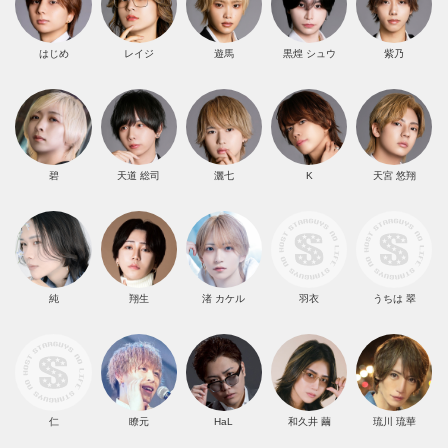
はじめ
レイジ
遊馬
黒煌 シュウ
紫乃
碧
天道 総司
灑七
K
天宮 悠翔
純
翔生
渚 カケル
羽衣
うちは 翠
仁
瞭元
HaL
和久井 繭
琉川 琉華