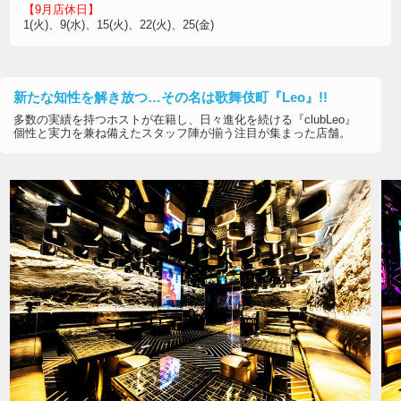
【9月店休日】
1(火)、9(水)、15(火)、22(火)、25(金)
新たな知性を解き放つ…その名は歌舞伎町『Leo』!!
多数の実績を持つホストが在籍し、日々進化を続ける『clubLeo』
個性と実力を兼ね備えたスタッフ陣が揃う注目が集まった店舗。