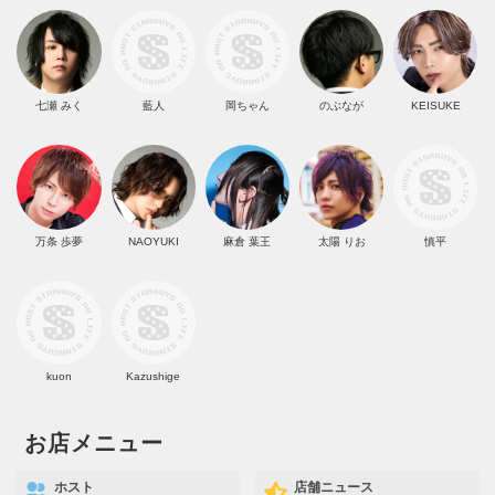
七瀬 みく
藍人
岡ちゃん
のぶなが
KEISUKE
万条 歩夢
NAOYUKI
麻倉 葉王
太陽 りお
慎平
kuon
Kazushige
お店メニュー
ホスト
店舗ニュース