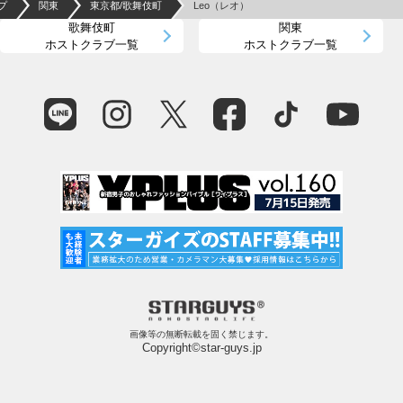
プ
関東
東京都/歌舞伎町
Leo（レオ）
歌舞伎町
関東
ホストクラブ一覧
ホストクラブ一覧
画像等の無断転載を固く禁じます。
Copyright©star-guys.jp