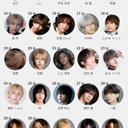
涼介
ユノ
平良 伶音
暁 陽
玲愛
14
15
16
17
18
位
位
位
位
位
皇 怜
優里
水瀬 けんと
SORA
たかせ りょう。
19
20
21
22
23
位
位
位
位
位
遥輝
涼雅
三上 瑠衣
宮内 凛
あま りりす
24
25
26
27
28
位
位
位
位
位
織田 しゅん
珀
佐野 時人
櫻井 廉
一護
29
30
位
位