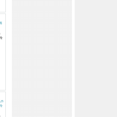
画
』
を
気ホ
を
』