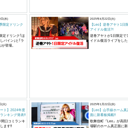
0日(水)
2025年4月22日(火)
夏季限定ドリンク
【Leo】逆巻アヤト1日
アイドル復活?!
季限定ドリンク｢ほ
逆巻アヤトが1日限定で
しパイン｣と｢ラ
イドル復活ライブをした
｣が登場。
日(火)
2025年1月22日(水)
ート】2024年度
【Leo】山手線ホーム真
ランキング発表‼︎
面に新看板掲載!!
の年間口コミランキ
歌舞伎町『Leo』が高田
します‼︎
場駅のホーム真正面に新