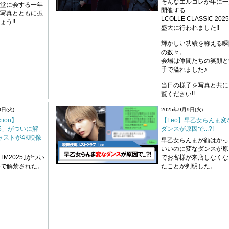
そんなエルコレが年に一
堂に会する一年
開催する
写真とともに振
LCOLLE CLASSIC 202
う!!
盛大に行われました!!
輝かしい功績を称える瞬
の数々。
会場は仲間たちの笑顔と
手で溢れました♪
当日の様子を写真と共に
覧ください!!
0日(火)
2025年9月9日(火)
ction】
【Leo】早乙女らんま変
25」がついに解
ダンスが原因で...?!
キャストが4K映像
早乙女らんまが顔はかっ
いいのに変なダンスが原
TM2025｣がつい
でお客様が来店しなくな
beで解禁された。
たことが判明した。