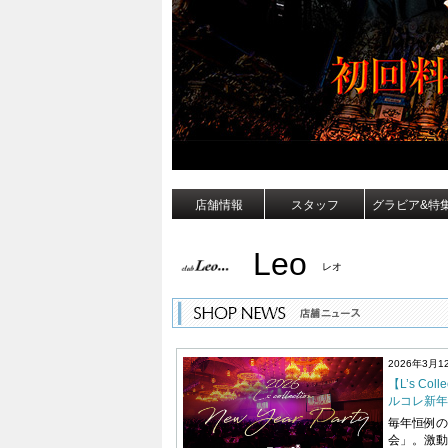
店舗情報
スタッフ
グラビア&特
Leo
レオ
2026年3月1
【L’s Col
ルコレ新年
毎年恒例の
会」。激動