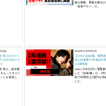
板を掲載。看板を飾るの
「逆巻アヤト」だ。
6日(金)
2024年11月25日(月)
矢吹 隼人がホスト
【Leo】結城 楓、電撃
! 12月29日がラ
後も快進撃!! 2年連続年
ス
上1億突破
矢吹 隼人』副支配
Leoに今年10月に電撃参
月をもってホスト
した『結城 楓』が、2年
ことを発表し
続で年間売上1億円を突
した。