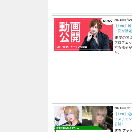
2024年6月2
【Leo】
一面が話題に
麗 夢の甘
プロフェッ
する様子が
た。
2024年6月1
【Leo】
イメチェン
公開!!
逆巻 アヤ