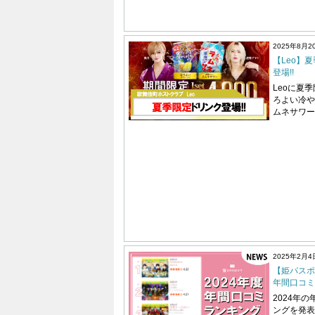
2025年8月2
【Leo】
登場!!
Leoに夏
ろよい冷や
ムネサワー
2025年2月4
【姫パスポ
年間口コミ
2024年
ングを発表