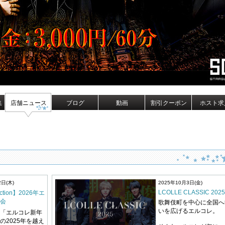
集
店舗ニュース
ブログ
動画
割引クーポン
ホスト求
2日(木)
2025年10月3日(金)
LCOLLE CLASSIC 2025
lection】2026年エ
会
歌舞伎町を中心に全国へ
いを広げるエルコレ。
「エルコレ新年
の2025年を越え