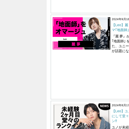
2024年9月1
【Leo】麗 
マ｢地面師｣
『麗 夢』が、
｢地面師｣
た、ユニー
が話題にな
2024年8月1
【Leo】
にして堂々
ン!!
ユノが未経