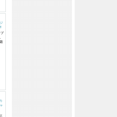
『ジ
!
ジブ
、
題
の
ャ
と