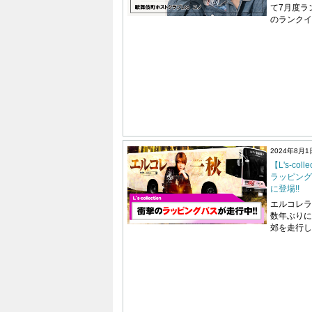
て7月度ラ
のランクイ
2024年8月1
【L's-col
ラッピング
に登場!!
エルコレラ
数年ぶりに
郊を走行し