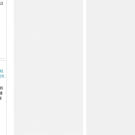
は
参戦
間売
戦
連
破