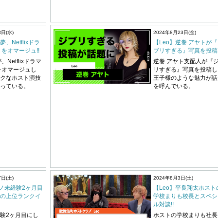
8日(水)
2024年8月23日(金)
夢、Netflixドラ
【Leo】逆巻 アヤトが
 をオマージュ!!
ブリすぎる』写真を投稿!
Netflixドラマ
逆巻 アヤト支配人が『
 をオマージュし
リすぎる』写真を投稿し
クなホスト演技
王子様のような魅力が話
っている。
を呼んでいる。
7日(土)
2024年8月3日(土)
ユノ未経験2ヶ月目
【Leo】平良翔太ホスト
の上位ランクイ
学校まりも校長とスペシ
ル対談!!
験2ヶ月目にし
ホストの学校まりも社長