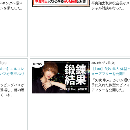
ンキングへ堂々
平良翔太取締役会長がス
ンを果たした。
シャル対談を行った。
日(木)
2024年7月2日(火)
lection】エルコレ
【Leo】矢吹 隼人 体型
バスが数年ぶり
ォーアフターを公開!!
『矢吹 隼人』がジム通
ッピングバスが
手に入れた体型のビフォ
登場し、都内近
アフターを公開した。
ている。