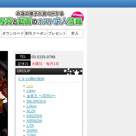
ダウンロード
割引クーポン
プレゼント
求人
TEL
03-5155-0799
定休日
火曜日・毎月1日
GROUP
L's-collection
Leo
>
Likey
>
金夜叉 〜ZERO〜
>
MILDROUS
>
Lillion
>
ALZA
>
KINZISHI
>
KIRINZHI
>
LiTA
>
SiVAH
>
STAR
>