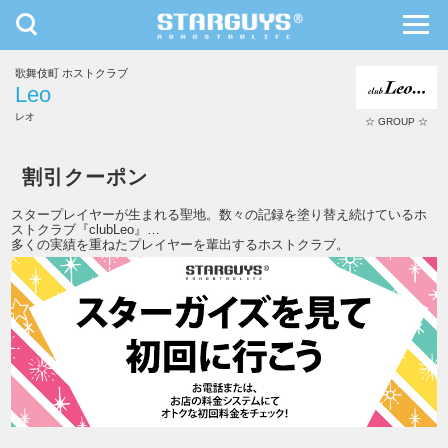
toggle
toggl
navigation
navig
歌舞伎町 ホストクラブ
九州・沖縄
北海道・東北
Leo
レオ
☆ GROUP ☆
Leo
割引クーポン
スタープレイヤーが生まれる聖地。数々の記録を塗り替え続けているホ
ストクラブ『clubLeo』…
多くの実績を重ねたプレイヤーを輩出するホストクラブ。