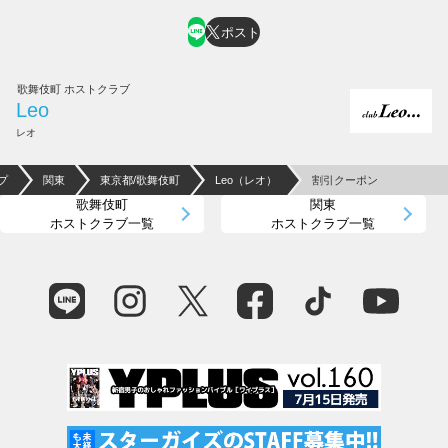
ポスト
歌舞伎町 ホストクラブ
Leo
レオ
プ
関東
東京都/歌舞伎町
Leo（レオ）
割引クーポン
歌舞伎町
関東
ホストクラブ一覧
ホストクラブ一覧