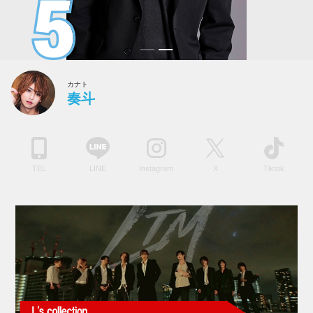
カナト
奏斗
TEL
LINE
Instagram
X
Tiktok