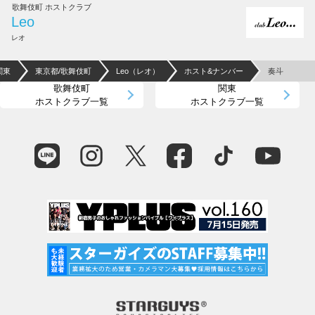
歌舞伎町 ホストクラブ
Leo
レオ
関東
東京都/歌舞伎町
Leo（レオ）
ホスト&ナンバー
奏斗
歌舞伎町
関東
ホストクラブ一覧
ホストクラブ一覧