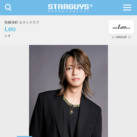
toggle
toggl
navigation
navig
歌舞伎町 ホストクラブ
九州・沖縄
北海道・東北
Leo
レオ
☆ GROUP ☆
奏斗