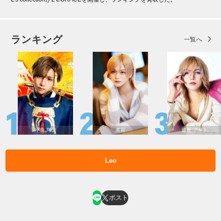
ランキング
一覧へ
平良 翔太
美月
逆巻 アヤト
Leo
ホスト求人はコチラ
ポスト