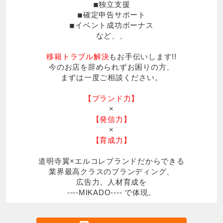
◾︎独立支援
◾︎確定申告サポート
◾︎イベント成功ボーナス
など、、
移籍トラブル解決
もお手伝いします!!
今のお店を辞められずお困りの方、
まずは一度ご相談ください。
【ブランド力】
×
【発信力】
×
【育成力】
道明寺翼×エルコレブランドだからできる
業界最高クラスのブランディング、
広告力、人材育成を
----MIKADO---- で体現。