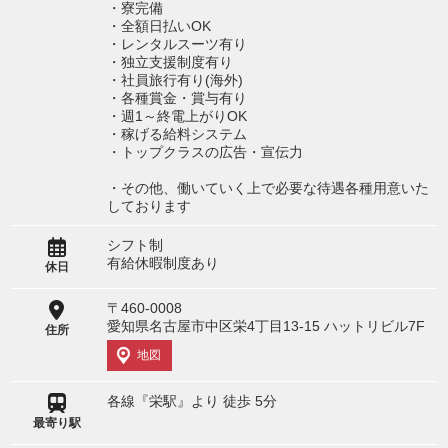
・寮完備
・全額日払いOK
・レンタルスーツ有り
・独立支援制度有り
・社員旅行有り(海外)
・各種賞金・賞与有り
・週1～終電上がりOK
・稼げる給料システム
・トップクラスの広告・宣伝力
・その他、働いていく上で必要な待遇各種用意いた
しております
シフト制
有給休暇制度あり
休日
〒460-0008
愛知県名古屋市中区栄4丁目13-15 ハットリビル7F
住所
地図
各線『栄駅』より 徒歩 5分
最寄り駅