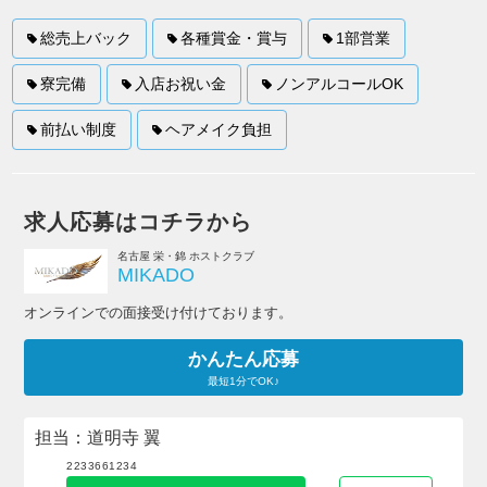
総売上バック
各種賞金・賞与
1部営業
寮完備
入店お祝い金
ノンアルコールOK
前払い制度
ヘアメイク負担
求人応募はコチラから
名古屋 栄・錦 ホストクラブ
MIKADO
オンラインでの面接受け付けております。
かんたん応募
最短1分でOK♪
担当：道明寺 翼
2233661234