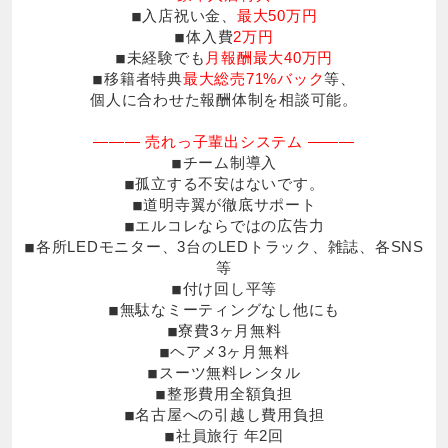
◾︎入店祝い金、
最大50万円
◾︎体入費
2万円
◾︎未経験でも
月報酬最大40万円
◾︎移籍者特典
最大総売71%バック
等、
個人に合わせた報酬体制を相談可能。
――― 売れっ子輩出システム ―――
◾︎チーム制導入
◾︎孤立する不安はないです。
◾︎道明寺翼が徹底サポート
◾︎エルコレならではの広告力
◾︎各所LEDモニター、3台のLEDトラック、雑誌、各SNS
等
◾︎付け回し平等
◾︎無駄なミーティングなし他にも
◾︎寮費3ヶ月無料
◾︎ヘアメ3ヶ月無料
◾︎スーツ無料レンタル
◾︎整形費用全額負担
◾︎名古屋への引越し費用負担
◾︎社員旅行 年2回