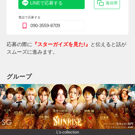
LINEで応募する
返信用
電話で応募する
090-3559-8709
応募の際に
『スターガイズを見た!』
と伝えると話が
スムーズに進みます。
グループ
L's-collection