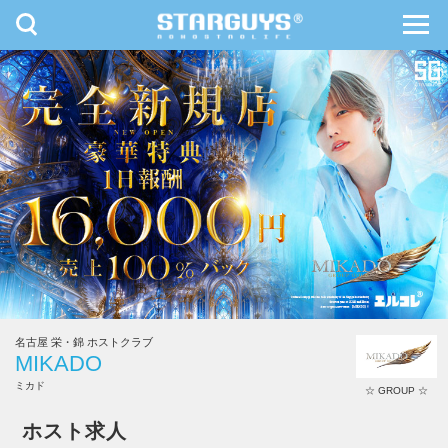
toggle
toggl
navigation
navig
九州・沖縄
北海道・東北
名古屋 栄・錦 ホストクラブ
MIKADO
ミカド
☆ GROUP ☆
ホスト求人