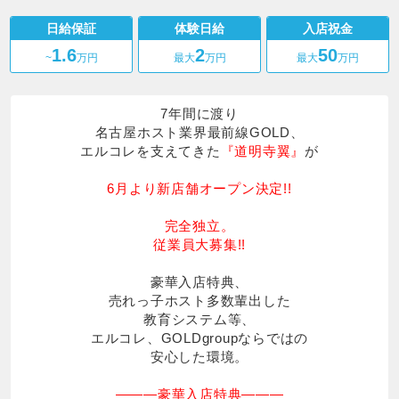
MIKADO
日給保証
体験日給
入店祝金
1.6
2
50
~
万円
最大
万円
最大
万円
7年間に渡り
名古屋ホスト業界最前線GOLD、
エルコレを支えてきた
『道明寺翼』
が
6月より新店舗オープン決定!!
完全独立。
従業員大募集!!
豪華入店特典、
売れっ子ホスト多数輩出した
教育システム等、
エルコレ、GOLDgroupならではの
安心した環境。
―――豪華入店特典―――