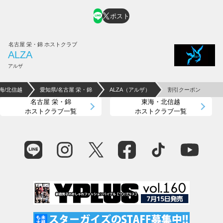
ポスト
名古屋 栄・錦 ホストクラブ
ALZA
アルザ
海/北信越
愛知県/名古屋 栄・錦
ALZA（アルザ）
割引クーポン
名古屋 栄・錦
東海・北信越
ホストクラブ一覧
ホストクラブ一覧