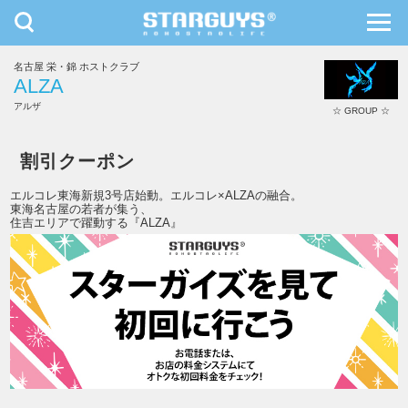
toggle
toggl
navigation
navig
名古屋 栄・錦 ホストクラブ
九州・沖縄
北海道・東北
ALZA
アルザ
☆ GROUP ☆
ALZA
割引クーポン
エルコレ東海新規3号店始動。エルコレ×ALZAの融合。
東海名古屋の若者が集う、
住吉エリアで躍動する『ALZA』