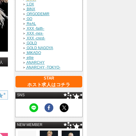
LOX
>
BINX
>
ORGODEMIR
>
GO
>
ReAL
>
XXX -faith-
>
XXX -nex-
>
XXX -crest-
>
GOLD
>
GOLD NAGOYA
>
MIKADO
>
ellie
>
人
ANARCHY
>
ANARCHY -TOKYO-
>
STAR
ホスト求人はコチラ
SNS
NEW MEMBER