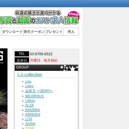
ダウンロード
割引クーポン
プレゼント
求人
TEL
03-6709-6523
定休日
月曜日、毎月初め
GROUP
L's-collection
Leo
>
Likey
>
金夜叉 〜ZERO〜
>
MILDROUS
>
Lillion
>
ALZA
>
KINZISHI
>
KIRINZHI
>
LiTA
>
SiVAH
>
STAR
>