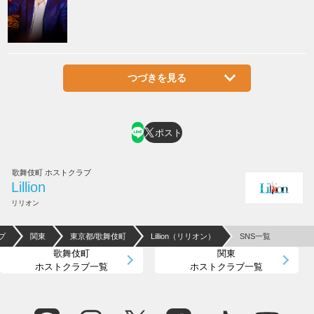
つづきを見る
ポスト
歌舞伎町 ホストクラブ
Lillion
リリオン
プ
関東
東京都/歌舞伎町
Lillion（リリオン）
SNS一覧
歌舞伎町
関東
ホストクラブ一覧
ホストクラブ一覧