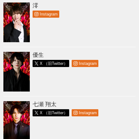
澪
Instagram
優生
X （旧Twitter）
Instagram
七瀬 翔太
X （旧Twitter）
Instagram