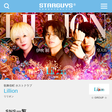
toggle
toggl
navigation
navig
九州・沖縄
北海道・東北
歌舞伎町 ホストクラブ
Lillion
リリオン
☆ GROUP ☆
Lillion
SNS一覧