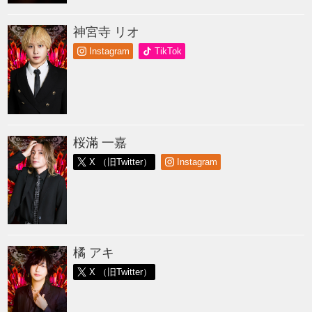
神宮寺 リオ
Instagram
TikTok
桜滿 一嘉
X （旧Twitter）
Instagram
橘 アキ
X （旧Twitter）