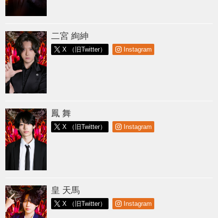
二宮 絢紳
X （旧Twitter）
Instagram
鳳 舞
X （旧Twitter）
Instagram
皇 天馬
X （旧Twitter）
Instagram