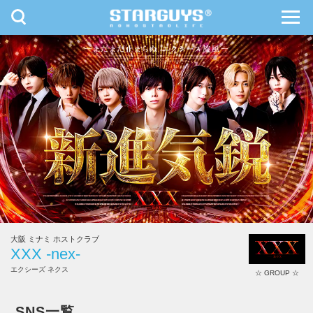
toggle
toggl
navigation
navig
九州・沖縄
北海道・東北
大阪 ミナミ ホストクラブ
XXX -nex-
エクシーズ ネクス
☆ GROUP ☆
XXX -nex-
SNS一覧