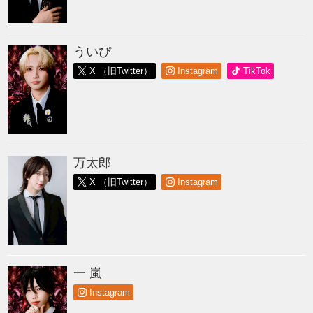
ういぴ
X （旧Twitter）
Instagram
TikTok
万太郎
X （旧Twitter）
Instagram
一 嵐
Instagram