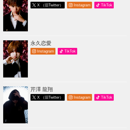
X （旧Twitter）
Instagram
TikTok
永久恋愛
Instagram
TikTok
芹澤 龍翔
X （旧Twitter）
Instagram
TikTok