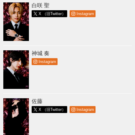
白咲 聖
X （旧Twitter）
Instagram
神城 奏
Instagram
佐藤
X （旧Twitter）
Instagram