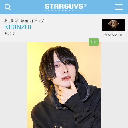
toggle
toggl
navigation
navig
名古屋 栄・錦 ホストクラブ
九州・沖縄
北海道・東北
KIRINZHI
キリンジ
☆ GROUP ☆
UP
神風 琥珀