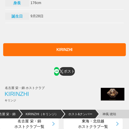
身長
176cm
誕生日
9月28日
KIRINZHI
ホスト求人はコチラ
ポスト
名古屋 栄・錦 ホストクラブ
KIRINZHI
キリンジ
古屋 栄・錦
KIRINZHI（キリンジ）
ホスト&ナンバー
神風 琥珀
名古屋 栄・錦
東海・北信越
ホストクラブ一覧
ホストクラブ一覧