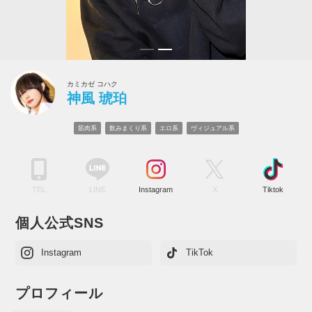
カミカゼ コハク
神風 琥珀
筋肉系
飲みまくり系
エロ系
ヴィジュアル系
TEL
LINE
Instagram
X
Tiktok
個人公式SNS
Instagram
TikTok
プロフィール