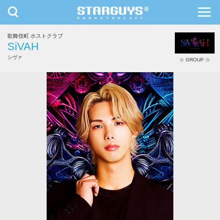
toggle
toggl
navigation
navig
歌舞伎町 ホストクラブ
九州・沖縄
北海道・東北
SiVAH
シヴァ
☆ GROUP ☆
紫苑