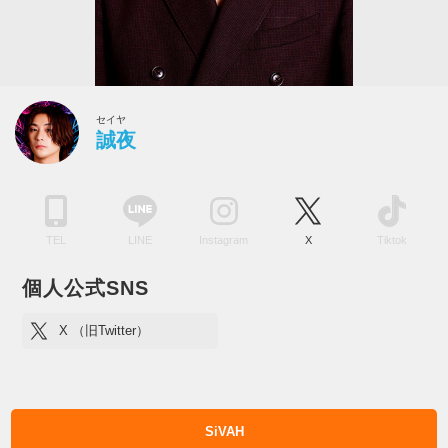
セイヤ
誠夜
TEL
LINE
Instagram
X
Tiktok
個人公式SNS
X （旧Twitter）
SiVAH