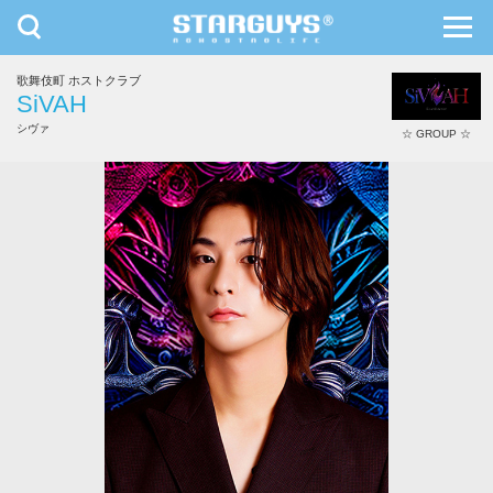
toggle
toggl
navigation
navig
歌舞伎町 ホストクラブ
九州・沖縄
北海道・東北
SiVAH
シヴァ
☆ GROUP ☆
誠夜