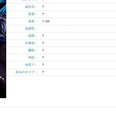
誕生日：
？
星座：
？
身長：
？ cm
血液型：
前職：
？
出身地：
？
趣味：
？
特技：
？
何系？：
？
好みのタイプ：
？