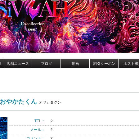
集
店舗ニュース
ブログ
動画
割引クーポン
ホスト求
おやかたくん
オヤカタクン
TEL：
？
メール：
？
コメント：
？