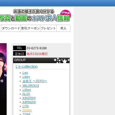
ダウンロード
割引クーポン
プレゼント
求人
TEL
03-6273-9188
定休日
毎月1日/火曜日
GROUP
L's-collection
Leo
>
Likey
>
金夜叉 〜ZERO〜
>
MILDROUS
>
Lillion
>
ALZA
>
KINZISHI
>
KIRINZHI
>
LiTA
>
SiVAH
>
STAR
>