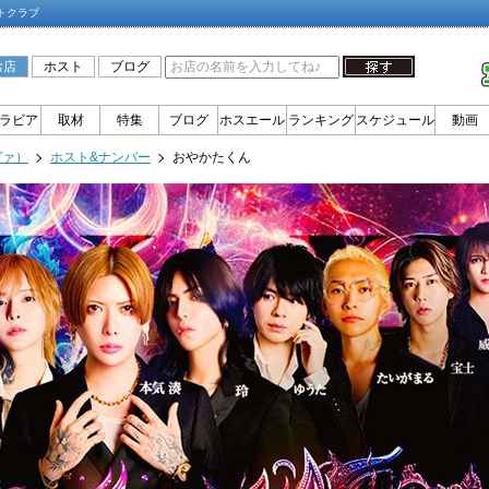
トクラブ
お店
ホスト
ブログ
ラビア
取材
特集
ブログ
ホスエール
ランキング
スケジュール
動画
ヴァ）
ホスト&ナンバー
おやかたくん