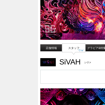
店舗情報
スタッフ
グラビア&特
SiVAH
シヴァ