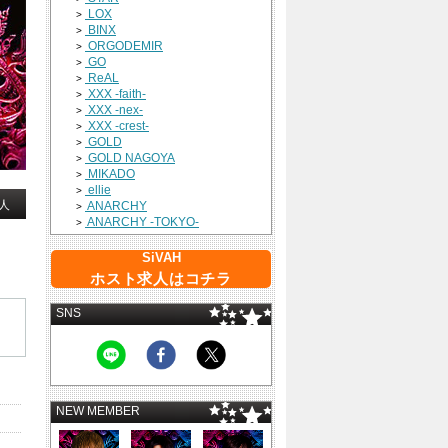
LOX
>
BINX
>
ORGODEMIR
>
GO
>
ReAL
>
XXX -faith-
>
XXX -nex-
>
XXX -crest-
>
GOLD
>
GOLD NAGOYA
>
MIKADO
>
ellie
>
人
ANARCHY
>
ANARCHY -TOKYO-
>
SiVAH
ホスト求人はコチラ
SNS
NEW MEMBER