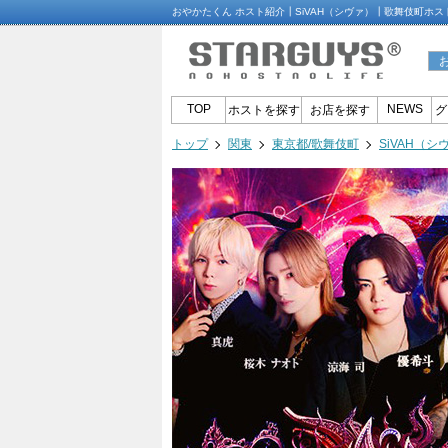
おやかたくん ホスト紹介┃SiVAH（シヴァ）┃歌舞伎町ホス
TOP
NEWS
ホストを探す
お店を探す
グ
トップ
関東
東京都/歌舞伎町
SiVAH（シ