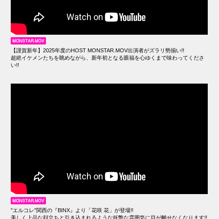
【謹賀新年】2025年度のHOST MONSTAR.MOV出演者がズラリ勢揃い!!
超絶イケメンたちを眺めながら、新年初となる眼福を心ゆくまで味わってくださ
い!!
”エルコレ”関西の『BINX』より「花咲 花」が登場!!
美しく上品な顔立ちと引き込まれるような妖艶な雰囲気に目が離せなくなります!!