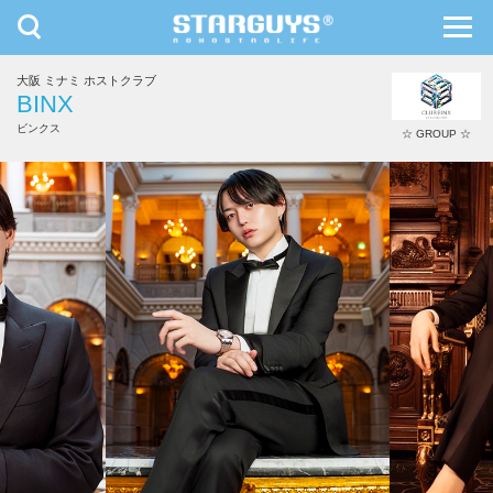
toggle
toggl
navigation
navig
大阪 ミナミ ホストクラブ
九州・沖縄
北海道・東北
BINX
ビンクス
☆ GROUP ☆
花咲 花