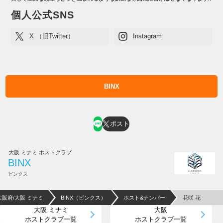
個人公式SNS
X （旧Twitter）
Instagram
BINX
ホスト求人はコチラ
ポスト
大阪 ミナミ ホストクラブ
BINX
ビンクス
大阪府/大阪 ミナミ
BINX（ビンクス）
ホスト&ナンバー
花咲 花
大阪 ミナミ
大阪
ホストクラブ一覧
ホストクラブ一覧