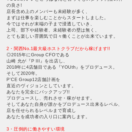
の良さ!
店長含め上のメンバーも未経験が多く、
まずは仕事を楽しむことからスタートしました。
今ではそれが末端の子まで浸透していき、
上司、部下や経験者、未経験者の壁は無く、
とても楽しい雰囲気で日々働くことが出来ています。
2・関西No.1最大級ホストクラブだから稼げます!!
◎2015年にGroup CFOである
山崎 允が『P III』を出店し、
2018年に4店舗目である『YOUth』をプロデュース。
そして2020年。
P'CE Group12店舗計画を
直近のヴィジョンとしています。
あなたを完全にバックアップ!!
プロデュースし、売れさせ・稼がせます。
そしてあなた自身が誰かをプロデュース出来るレベル、
店を任せられるレベルまで育成し
あなたを成功者の入り口に案内します。
3・圧倒的に働きやすい環境