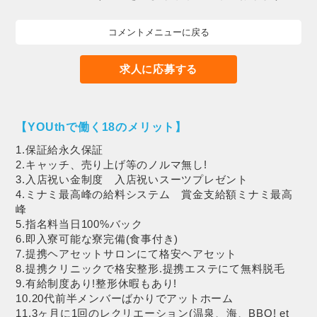
コメントメニューに戻る
求人に応募する
【YOUthで働く18のメリット】
1.保証給永久保証
2.キャッチ、売り上げ等のノルマ無し!
3.入店祝い金制度 入店祝いスーツプレゼント
4.ミナミ最高峰の給料システム 賞金支給額ミナミ最高
峰
5.指名料当日100%バック
6.即入寮可能な寮完備(食事付き)
7.提携ヘアセットサロンにて格安ヘアセット
8.提携クリニックで格安整形.提携エステにて無料脱毛
9.有給制度あり!整形休暇もあり!
10.20代前半メンバーばかりでアットホーム
11.3ヶ月に1回のレクリエーション(温泉、海、BBQ! et