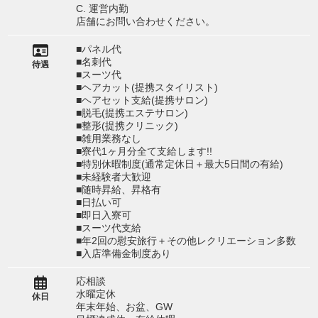
C. 運営内勤
店舗にお問い合わせください。
■パネル代
■名刺代
待遇
■スーツ代
■ヘアカット(提携スタイリスト)
■ヘアセット支給(提携サロン)
■脱毛(提携エステサロン)
■整形(提携クリニック)
■雑用業務なし
■寮代1ヶ月分全て支給します!!
■特別休暇制度(通常定休日＋最大5日間の有給)
■未経験者大歓迎
■随時昇給、昇格有
■日払い可
■即日入寮可
■スーツ代支給
■年2回の慰安旅行＋その他レクリエーション多数
■入店準備金制度あり
応相談
水曜定休
休日
年末年始、お盆、GW