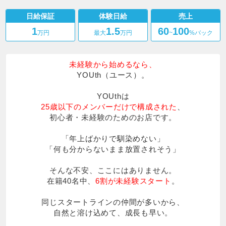
YOUth
日給保証
体験日給
売上
1
1.5
60
100
万円
最大
万円
~
%バック
未経験から始めるなら、
YOUth（ユース）。
YOUthは
25歳以下のメンバーだけで構成された
、
初心者・未経験のためのお店です。
「年上ばかりで馴染めない」
「何も分からないまま放置されそう」
そんな不安、ここにはありません。
在籍40名中、
6割が未経験スタート
。
同じスタートラインの仲間が多いから、
自然と溶け込めて、成長も早い。