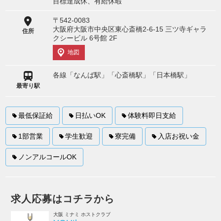
目標達成休、有給休暇
〒542-0083
大阪府大阪市中央区東心斎橋2-6-15 三ツ寺ギャラ
住所
クシービル 6号館 2F
地図
各線「なんば駅」「心斎橋駅」「日本橋駅」
最寄り駅
最低保証給
日払いOK
体験料即日支給
1部営業
学生歓迎
寮完備
入店お祝い金
ノンアルコールOK
求人応募はコチラから
大阪 ミナミ ホストクラブ