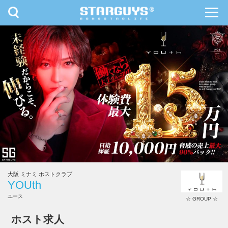
toggle
toggl
navigation
navig
九州・沖縄
北海道・東北
大阪 ミナミ ホストクラブ
YOUth
ユース
☆ GROUP ☆
ホスト求人