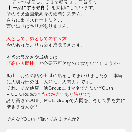
「 言いっぱなし、させる教育 」、ではなく
【 一緒にする教育 】
を大切にしています。
そのうえ全国最高峰の給料システム、
さらに出世スピードなど…
言い出せばキリがありません。
人として、男としての在り方
今のあなたよりも必ず成長できます。
本当の豊かさや成功には
『高い人間性』
が必要不可欠なのではないでしょうか?
沢山、お金の話や出世の話をしてまいりましたが、本当
に大切な部分は『人間性、人間力』です。
それこそが他店、他GroupにはマネできないYOUth、
P'CE Groupの
本当の魅力
であり
誇り
です。
誇り高きYOUth、P'CE Groupで人間を、そして男を共に
磨きませんか?
そんなYOUthで働いてみませんか?