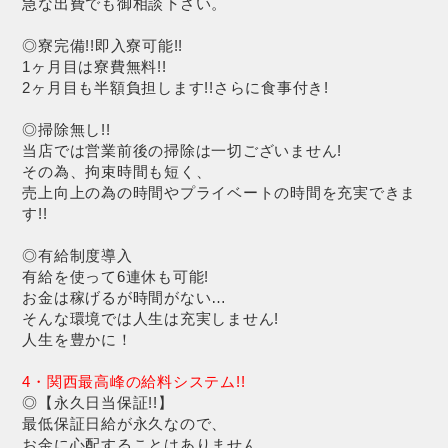
急な出費でも御相談下さい。
◎寮完備!!即入寮可能!!
1ヶ月目は寮費無料!!
2ヶ月目も半額負担します!!さらに食事付き!
◎掃除無し!!
当店では営業前後の掃除は一切ございません!
その為、拘束時間も短く、
売上向上の為の時間やプライベートの時間を充実できま
す!!
◎有給制度導入
有給を使って6連休も可能!
お金は稼げるが時間がない…
そんな環境では人生は充実しません!
人生を豊かに！
4・関西最高峰の給料システム!!
◎【永久日当保証!!】
最低保証日給が永久なので、
お金に心配することはありません。