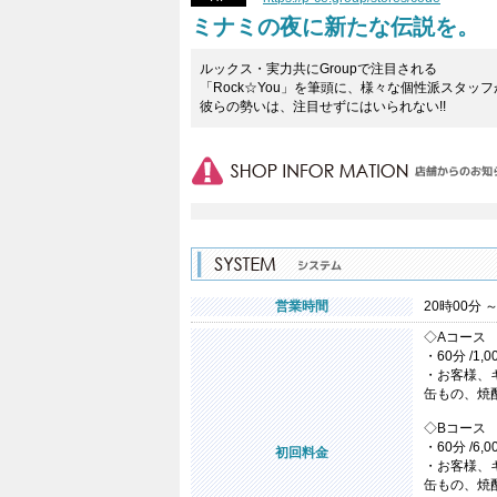
ミナミの夜に新たな伝説を。 【
ルックス・実力共にGroupで注目される
「Rock☆You」を筆頭に、様々な個性派スタッフ
彼らの勢いは、注目せずにはいられない!!
営業時間
20時00分 ～
◇Aコース
・60分 /1,
・お客様、
缶もの、焼
◇Bコース
・60分 /6,
初回料金
・お客様、
缶もの、焼