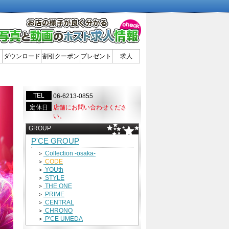
ダウンロード
割引クーポン
プレゼント
求人
TEL
06-6213-0855
定休日
店舗にお問い合わせくださ
い。
GROUP
P'CE GROUP
Collection -osaka-
>
CODE
>
YOUth
>
STYLE
>
THE ONE
>
PRIME
>
CENTRAL
>
CHRONO
>
P'CE UMEDA
>