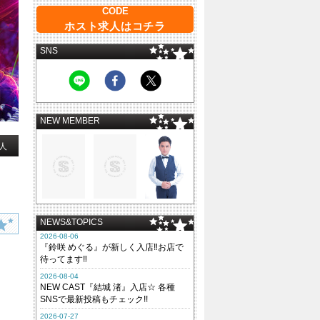
CODE
ホスト求人はコチラ
SNS
NEW MEMBER
人
NEWS&TOPICS
2026-08-06
『鈴咲 めぐる』が新しく入店‼お店で
待ってます‼
2026-08-04
NEW CAST『結城 渚』入店☆ 各種
SNSで最新投稿もチェック!!
2026-07-27