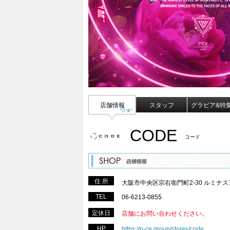
店舗情報
スタッフ
グラビア&特
CODE
コード
住 所
大阪市中央区宗右衛門町2-30 ルミナス
TEL
06-6213-0855
定休日
店舗にお問い合わせください。
HP
https://p-ce.group/stores/code