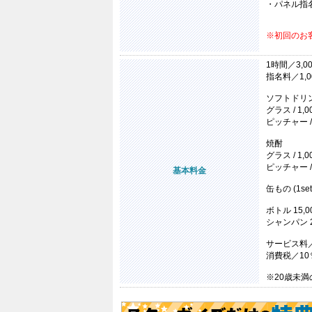
・パネル指
※初回のお
1時間／3,0
指名料／1,0
ソフトドリ
グラス / 1,0
ピッチャー / 
焼酎
グラス / 1,0
ピッチャー / 
基本料金
缶もの (1set 
ボトル 15,
シャンパン 2
サービス料／
消費税／10
※20歳未