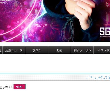
集
店舗ニュース
ブログ
動画
割引クーポン
ホスト求
三ッ寺 2F