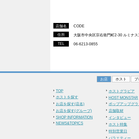
店舗名
CODE
住所
大阪市中央区宗右衛門町2-30 ルミナス三
TEL
06-6213-0855
お店
ホスト
ブ
TOP
ホストグラビア
ホストを探す
HOST MONSTAR
お店を探す(店名)
ポップアップグラ
お店を探す(グループ)
店舗取材
SHOP INFORMATION
インタビュー
NEWS&TOPICS
ホスト特集
特別営業日
バラエティー