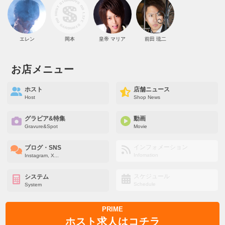
エレン
岡本
皇帝 マリア
前田 琉二
お店メニュー
ホスト
店舗ニュース
Host
Shop News
グラビア&特集
動画
Gravure&Spot
Movie
インフォメーション
ブログ・SNS
Infomation
Instagram, X...
スケジュール
システム
Schedule
System
PRIME
ホスト求人はコチラ