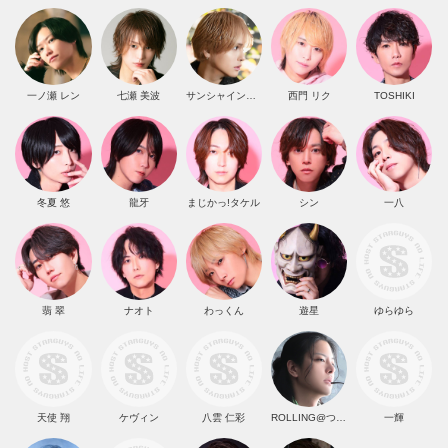
一ノ瀬 レン
七瀬 美波
サンシャイン・響
西門 リク
TOSHIKI
冬夏 悠
龍牙
まじかっ!タケル
シン
一八
翡 翠
ナオト
わっくん
遊星
ゆらゆら
天使 翔
ケヴィン
八雲 仁彩
ROLLING@つよし
一輝