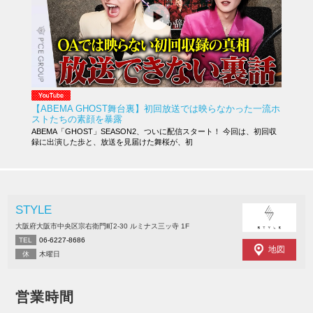
【ABEMA GHOST舞台裏】初回放送では映らなかった一流ホ
ストたちの素顔を暴露
ABEMA「GHOST」SEASON2、ついに配信スタート！ 今回は、初回収
録に出演した歩と、放送を見届けた舞桜が、初
STYLE
大阪府大阪市中央区宗右衛門町2-30 ルミナス三ッ寺 1F
TEL
06-6227-8686
地図
休
木曜日
営業時間