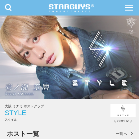
toggle
toggl
navigation
navig
九州・沖縄
北海道・東北
大阪 ミナミ ホストクラブ
STYLE
スタイル
☆ GROUP ☆
STYLE
ホスト一覧
一覧へ