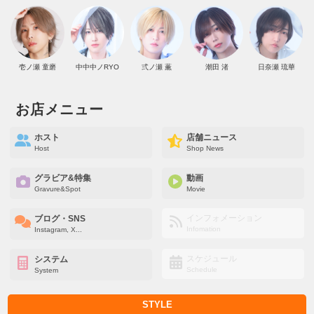
壱ノ瀬 童磨
中中中ノRYO
弍ノ瀬 薫
潮田 渚
日奈瀬 琉華
お店メニュー
ホスト
店舗ニュース
Host
Shop News
グラビア&特集
動画
Gravure&Spot
Movie
インフォメーション
ブログ・SNS
Infomation
Instagram, X...
スケジュール
システム
Schedule
System
STYLE