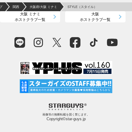
プ
関西
大阪府/大阪 ミナミ
STYLE（スタイル）
大阪 ミナミ
大阪
ホストクラブ一覧
ホストクラブ一覧
画像等の無断転載を固く禁じます。
Copyright©star-guys.jp