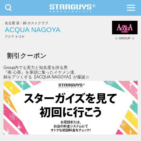
toggle
toggl
navigation
navig
名古屋 栄・錦 ホストクラブ
九州・沖縄
北海道・東北
ACQUA NAGOYA
アクア ナゴヤ
☆ GROUP ☆
ACQUA NAGOYA
割引クーポン
Group内でも実力と知名度を誇る男
『南 心亜』を筆頭に集ったイケメン達、
錦をアツくする【ACQUA NAGOYA】が爆誕☆