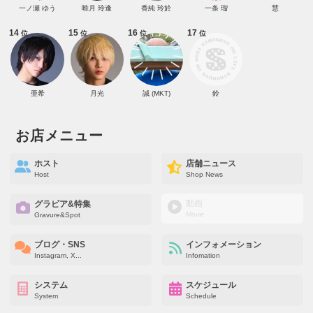
一ノ瀬 ゆう
唯月 玲逢
香純 玲於
一条 瑠
慧
14
15
16
17
位
位
位
位
亜希
月光
誠 (MKT)
鈴
お店メニュー
ホスト
店舗ニュース
Host
Shop News
動画
グラビア&特集
Movie
Gravure&Spot
ブログ・SNS
インフォメーション
Instagram, X...
Infomation
システム
スケジュール
System
Schedule