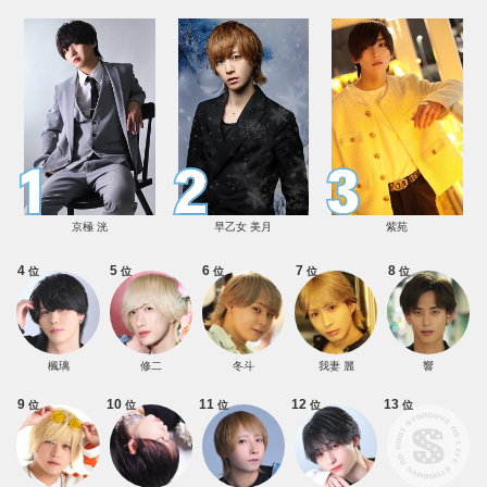
京極 洸
早乙女 美月
紫苑
4
5
6
7
8
位
位
位
位
位
楓璃
修二
冬斗
我妻 麗
響
9
10
11
12
13
位
位
位
位
位