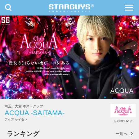
toggle
toggl
navigation
navig
九州・沖縄
北海道・東北
埼玉／大宮 ホストクラブ
ACQUA -SAITAMA-
アクア サイタマ
☆ GROUP ☆
ACQUA -SAITAMA-
ランキング
一覧へ