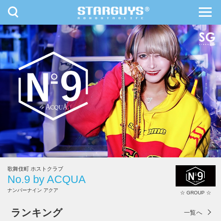
toggle
toggl
navigation
navig
九州・沖縄
北海道・東北
歌舞伎町 ホストクラブ
No.9 by ACQUA
ナンバーナイン アクア
☆ GROUP ☆
No.9 by ACQUA
ランキング
一覧へ