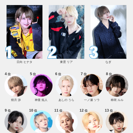
日向 ヒナタ
東雲 リア
なぎ
4
5
6
7
8
位
位
位
位
位
煌月 渉
神童 拓人
あしの うら
一ノ瀬 ソラ
柊咲 ルル
9
10
11
12
13
位
位
位
位
位