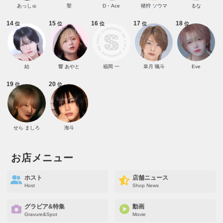
あっしゅ
聖
D・Ace
猪狩 ソウマ
るな
14
15
16
17
18
位
位
位
位
位
結
響 あやと
福岡 一
皐月 颯斗
Eve
19
20
位
位
せら ましろ
海斗
お店メニュー
ホスト
店舗ニュース
Host
Shop News
グラビア&特集
動画
Gravure&Spot
Movie