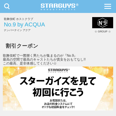
toggle
toggl
navigation
navig
歌舞伎町 ホストクラブ
九州・沖縄
北海道・東北
No.9 by ACQUA
ナンバーナイン アクア
☆ GROUP ☆
No.9 by ACQUA
割引クーポン
歌舞伎町で一際輝く男たちが集まるのが『No.9』
最高の空間で最高のキャストたちが貴女をおもてなし!!
この最高、是非体感してください☆