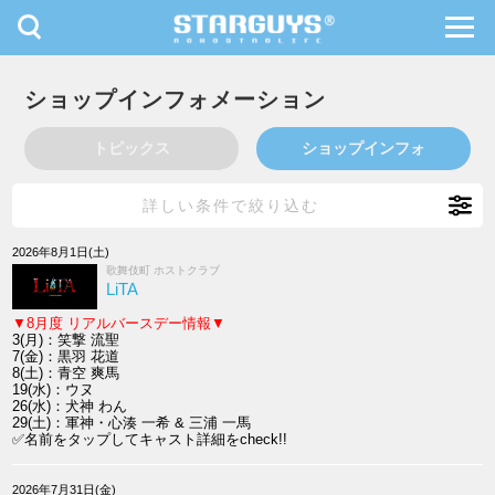
toggle
toggl
navigation
navig
九州・沖縄
北海道・東北
ショップインフォメーション
トピックス
ショップインフォ
詳しい条件で絞り込む
2026年8月1日(土)
歌舞伎町 ホストクラブ
LiTA
▼8月度 リアルバースデー情報▼
3(月)：笑撃 流聖
7(金)：黒羽 花道
8(土)：青空 爽馬
19(水)：ウヌ
26(水)：犬神 わん
29(土)：軍神・心湊 一希 & 三浦 一馬
✅名前をタップしてキャスト詳細をcheck!!
2026年7月31日(金)