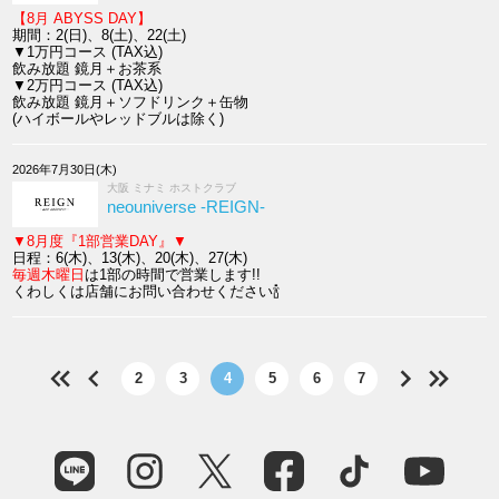
【8月 ABYSS DAY】
期間：2(日)、8(土)、22(土)
▼1万円コース (TAX込)
飲み放題 鏡月＋お茶系
▼2万円コース (TAX込)
飲み放題 鏡月＋ソフドリンク＋缶物
(ハイボールやレッドブルは除く)
2026年7月30日(木)
大阪 ミナミ ホストクラブ
neouniverse -REIGN-
▼8月度『1部営業DAY』▼
日程：6(木)、13(木)、20(木)、27(木)
毎週木曜日
は1部の時間で営業します!!
くわしくは店舗にお問い合わせください🍾
2
3
4
5
6
7