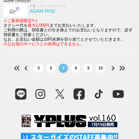
2026年7月6日(月)
大阪 ミナミ ホストクラブ
ADAM RISE
☆ご新規様限定!!☆
タクシー代を
最大2,000円
までお支払いいたします。
ご利用の際は、領収書との引き換えでのお支払いとなりますので、必ず
領収書をご持参ください。
なお、お支払い金額は10円未満を切り捨てとさせていただきます。
※なお他のサービスとの併用はできません。
5
6
7
8
9
10