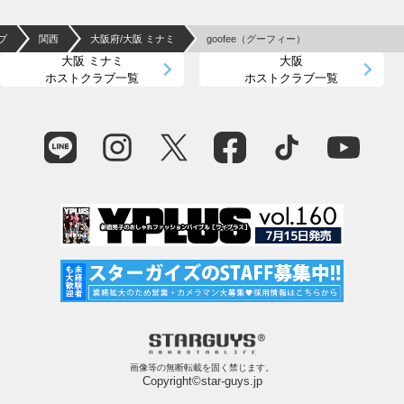
プ
関西
大阪府/大阪 ミナミ
goofee（グーフィー）
大阪 ミナミ
大阪
ホストクラブ一覧
ホストクラブ一覧
画像等の無断転載を固く禁じます。
Copyright©star-guys.jp