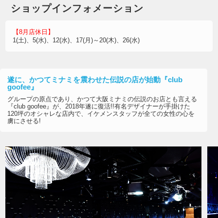
ショップインフォメーション
【8月店休日】
1(土)、5(水)、12(水)、17(月)～20(木)、26(水)
遂に、かつてミナミを震わせた伝説の店が始動『club
goofee』
グループの原点であり、かつて大阪ミナミの伝説のお店とも言える
『club goofee』が、2018年遂に復活!!有名デザイナーが手掛けた
120坪のオシャレな店内で、イケメンスタッフが全ての女性の心を
虜にさせる!