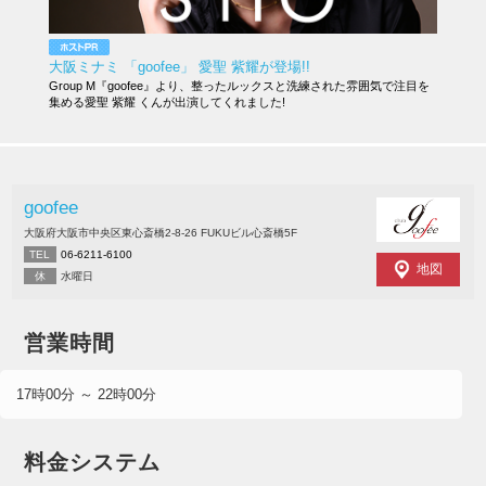
大阪ミナミ 「goofee」 愛聖 紫耀が登場!!
Group M『goofee』より、整ったルックスと洗練された雰囲気で注目を
集める愛聖 紫耀 くんが出演してくれました!
goofee
大阪府大阪市中央区東心斎橋2-8-26 FUKUビル心斎橋5F
TEL
06-6211-6100
地図
休
水曜日
営業時間
17時00分 ～ 22時00分
料金システム