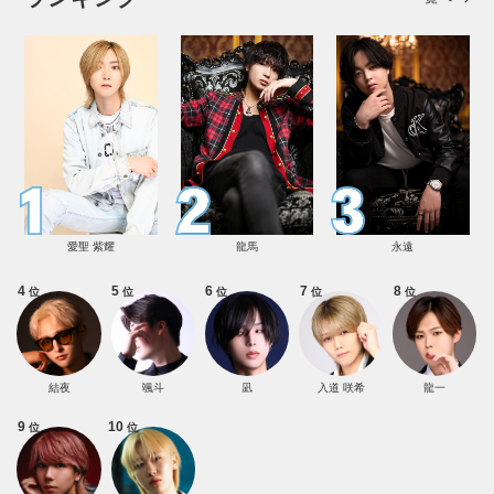
愛聖 紫耀
龍馬
永遠
4
5
6
7
8
位
位
位
位
位
結夜
颯斗
凪
入道 咲希
龍一
9
10
位
位