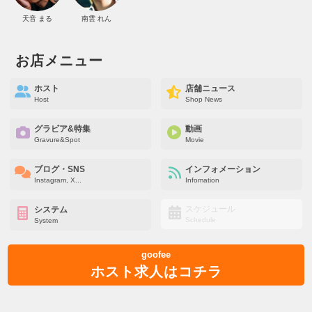
天音 まる
南雲 れん
お店メニュー
ホスト
店舗ニュース
Host
Shop News
グラビア&特集
動画
Gravure&Spot
Movie
ブログ・SNS
インフォメーション
Instagram, X...
Infomation
スケジュール
システム
Schedule
System
goofee
ホスト求人はコチラ