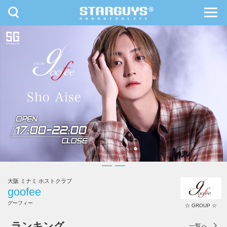
toggle
toggl
navigation
navig
九州・沖縄
北海道・東北
大阪 ミナミ ホストクラブ
goofee
グーフィー
☆ GROUP ☆
goofee
ランキング
一覧へ