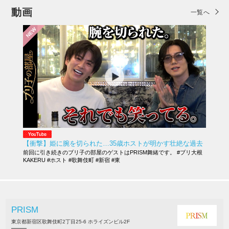
動画
一覧へ
NEW
【衝撃】姫に腕を切られた…35歳ホストが明かす壮絶な過去
前回に引き続きのブリ子の部屋のゲストはPRISM舞緒です。 #ブリ大根
KAKERU #ホスト #歌舞伎町 #新宿 #東
PRISM
東京都新宿区歌舞伎町2丁目25-6 ホライズンビル2F