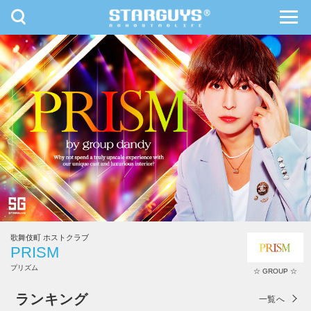
toggle
toggl
navigation
navig
九州・沖縄
北海道・東北
歌舞伎町 ホストクラブ
PRISM
プリズム
☆ GROUP ☆
PRISM
ランキング
一覧へ