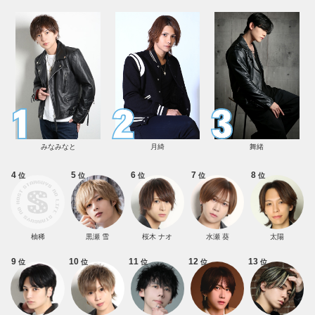
みなみなと
月綺
舞緒
4
5
6
7
8
位
位
位
位
位
柚稀
黒瀬 雪
桜木 ナオ
水瀬 葵
太陽
9
10
11
12
13
位
位
位
位
位