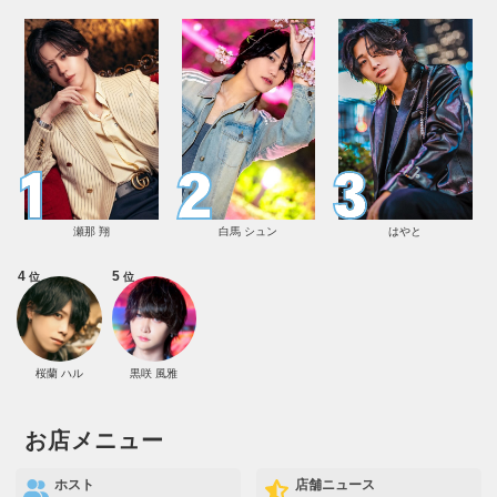
瀬那 翔
白馬 シュン
はやと
4
5
位
位
桜蘭 ハル
黒咲 風雅
お店メニュー
ホスト
店舗ニュース