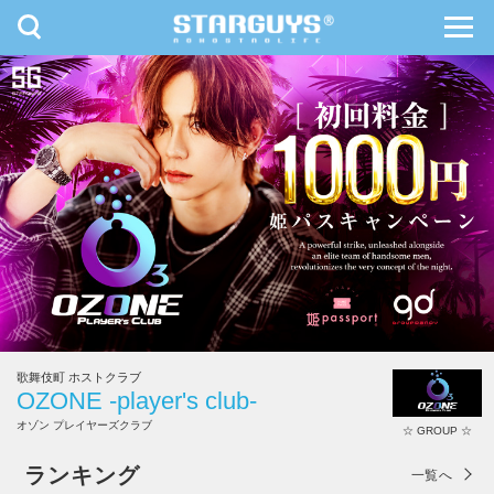
toggle
toggl
navigation
navig
九州・沖縄
北海道・東北
歌舞伎町 ホストクラブ
OZONE -player's club-
オゾン プレイヤーズクラブ
☆ GROUP ☆
OZONE -player's club-
ランキング
一覧へ