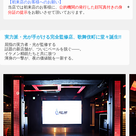
【初来店のお客様へのお願い】
当店では初来店のお客様に、
公的機関の発行した顔写真付きの身
分証の提示
をお願いさせて頂いております。
誠にご面倒では御座いますが、上記身分証をご用意の上、ご来店
いただきますようご協力お願い申し上げます。
実力派・光が手がける完全監修店、歌舞伎町に堂々誕生!!
屈指の実力者・光が監修する
話題の新店舗が、ついにベールを脱ぐ——。
イケメン精鋭たちと共に放つ
渾身の一撃が、夜の価値観を一新する。