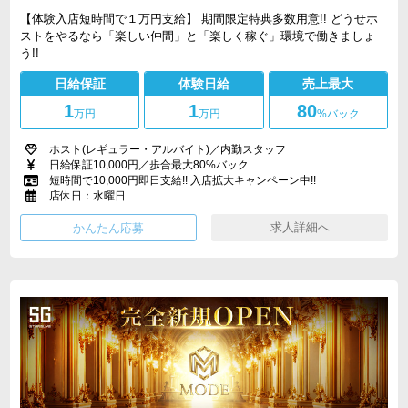
【体験入店短時間で１万円支給】 期間限定特典多数用意!! どうせホ
ストをやるなら「楽しい仲間」と「楽しく稼ぐ」環境で働きましょ
う!!
日給保証
体験日給
売上最大
1
1
80
万円
万円
%バック
ホスト(レギュラー・アルバイト)／内勤スタッフ
日給保証10,000円／歩合最大80%バック
短時間で10,000円即日支給!! 入店拡大キャンペーン中!!
店休日：水曜日
求人詳細へ