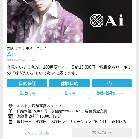
大阪 ミナミ ホストクラブ
Ai
(RUNWAY produce)
今見ている景色が、180度変わる。 日給15,000円、移籍金あり、キミ
の『稼ぎたい』という欲求に応えます。
日給保証
体験日給
売上
1.5
1
56
84
万円
万円
~
%バック
ホスト／店舗運営スタッフ
日給保証15,000円、歩合給56%～84%、各種賞金完備!!
体験費 2時間 10000円支給!!
毎月一日、水曜日、木曜日レクリエーション定休 (月1回)正月休み
求人詳細へ