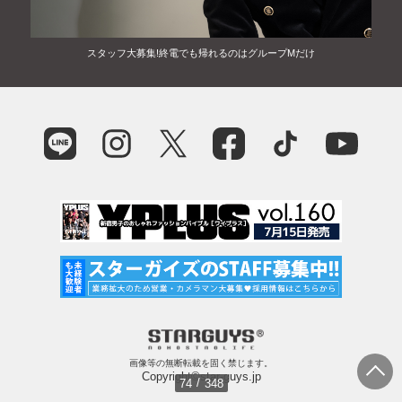
スタッフ大募集!終電でも帰れるのはグループMだけ
画像等の無断転載を固く禁じます。
Copyright©star-guys.jp
/
74
348