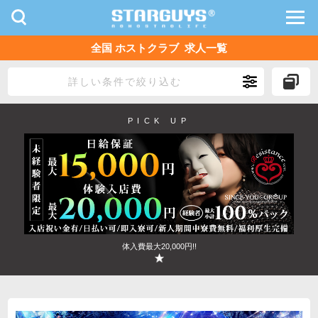
toggle
toggl
navigation
navig
全国 ホストクラブ 求人一覧
九州・沖縄
北海道・東北
詳しい条件で絞り込む
PICK UP
体入費最大20,000円!!