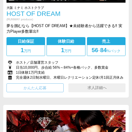
大阪 ミナミ ホストクラブ
HOST OF DREAM
(RUNWAY produce)
夢を掴むなら【HOST OF DREAM】★未経験者から活躍できる‼︎ 実
力Player多数輩出‼︎
日給保証
体験日給
売上
1
1
56
84
万円
万円
~
%バック
ホスト／店舗運営スタッフ
日当10,000円、歩合給 56%～84%+各種バック、多数賞金
1日体験1万円支給
完全週休2日制水曜日、木曜日レクリエーション定休/月1回正月休み
求人詳細へ