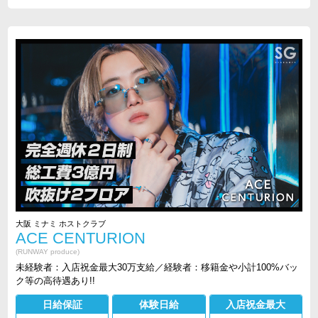
大阪 ミナミ ホストクラブ
ACE CENTURION
(RUNWAY produce)
未経験者：入店祝金最大30万支給／経験者：移籍金や小計100%バッ
ク等の高待遇あり!!
日給保証
体験日給
入店祝金最大