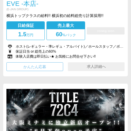
EVE -本店-
(E-JAN GROUP)
横浜トップクラスの給料!! 横浜初の給料総売り計算採用!!
日給保証
売上最大
coming soon
1.5
60
万円
%バック
ホスト(レギュラー・準レギュ・アルバイト)／ホールスタッフ／ボーイ
保証日当 or 総売上の60%
体験入店費は即日払い★ お気軽にお問合せ下さい!!
求人詳細へ