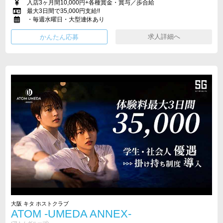
入店3ヶ月間10,000円+各種賞金・賞与／歩合給
最大3日間で35,000円支給!!
・毎週水曜日・大型連休あり
求人詳細へ
大阪 キタ ホストクラブ
ATOM -UMEDA ANNEX-