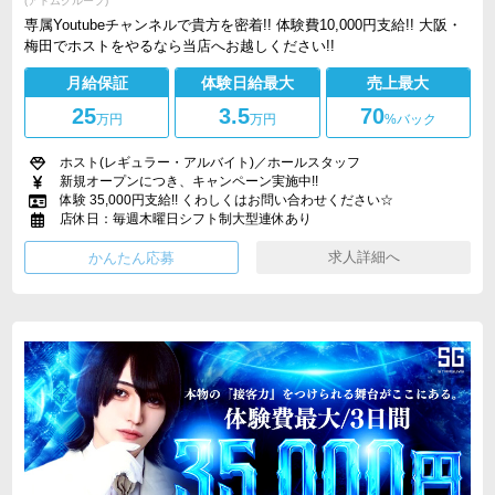
(アトムグループ)
専属Youtubeチャンネルで貴方を密着!! 体験費10,000円支給!! 大阪・
梅田でホストをやるなら当店へお越しください!!
月給保証
体験日給最大
売上最大
25
3.5
70
万円
万円
%バック
ホスト(レギュラー・アルバイト)／ホールスタッフ
新規オープンにつき、キャンペーン実施中!!
体験 35,000円支給!! くわしくはお問い合わせください☆
店休日：毎週木曜日シフト制大型連休あり
求人詳細へ