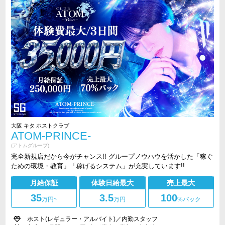
大阪 キタ ホストクラブ
ATOM-PRINCE-
(アトムグループ)
完全新規店だから今がチャンス!! グループノウハウを活かした「稼ぐ
ための環境・教育」「稼げるシステム」が充実しています!!
月給保証
体験日給最大
売上最大
35
3.5
100
万円
~
万円
%バック
ホスト(レギュラー・アルバイト)／内勤スタッフ