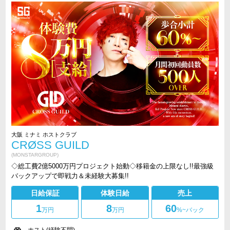
大阪 ミナミ ホストクラブ
CRØSS GUILD
(MONSTARGROUP)
◇総工費2億5000万円プロジェクト始動◇移籍金の上限なし!!最強級
バックアップで即戦力＆未経験大募集!!
日給保証
体験日給
売上
1
8
60
万円
万円
%~バック