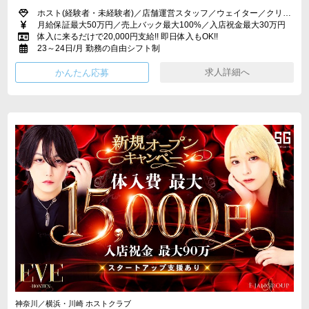
ホスト(経験者・未経験者)／店舗運営スタッフ／ウェイター／クリエイター／webデザイナー
月給保証最大50万円／売上バック最大100%／入店祝金最大30万円
体入に来るだけで20,000円支給!! 即日体入もOK!!
23～24日/月 勤務の自由シフト制
求人詳細へ
神奈川／横浜・川崎 ホストクラブ