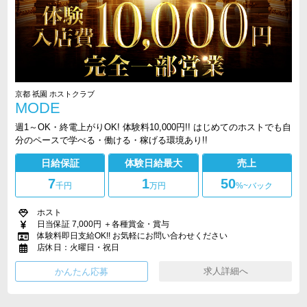
京都 祇園 ホストクラブ
MODE
週1～OK・終電上がりOK! 体験料10,000円!! はじめてのホストでも自
分のペースで学べる・働ける・稼げる環境あり!!
日給保証
体験日給最大
売上
7
1
50
千円
万円
%~バック
ホスト
日当保証 7,000円 ＋各種賞金・賞与
体験料即日支給OK!! お気軽にお問い合わせください
店休日：火曜日・祝日
求人詳細へ