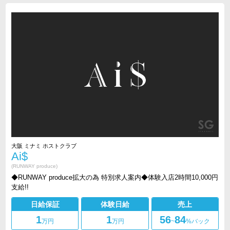
大阪 ミナミ ホストクラブ
Ai$
(RUNWAY produce)
◆RUNWAY produce拡大の為 特別求人案内◆体験入店2時間10,000円
支給!!
日給保証
体験日給
売上
1
1
56
84
万円
万円
~
%バック