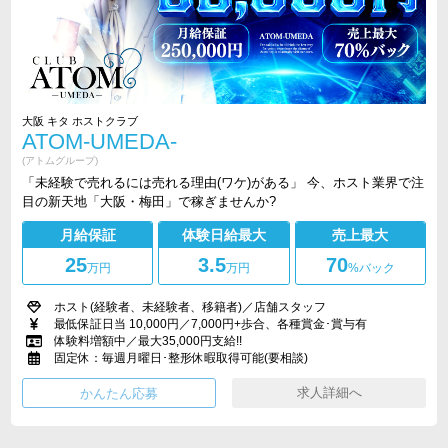
大阪 キタ ホストクラブ
ATOM-UMEDA-
(アトムグループ)
「未経験で売れるには売れる理由(ワケ)がある」 今、ホスト業界で注
目の新天地「大阪・梅田」で稼ぎませんか?
月給保証
体験日給最大
売上最大
25
3.5
70
万円
万円
%バック
ホスト(経験者、未経験者、移籍者)／店舗スタッフ
最低保証日当 10,000円／7,000円+歩合、各種賞金･賞与有
体験料増額中／最大35,000円支給!!
固定休：毎週月曜日･整形休暇取得可能(要相談)
求人詳細へ