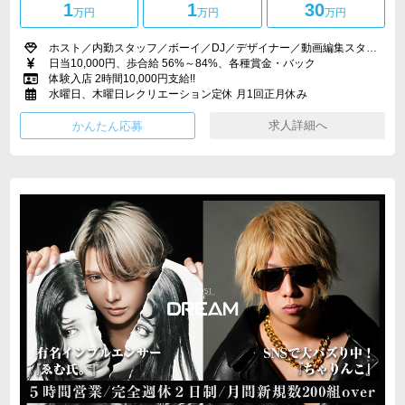
1
1
30
万円
万円
万円
ホスト／内勤スタッフ／ボーイ／DJ／デザイナー／動画編集スタッフ／店舗運営スタッフ／広報PRスタッフ／採用サポーター
日当10,000円、歩合給 56%～84%、各種賞金・バック
体験入店 2時間10,000円支給!!
水曜日、木曜日レクリエーション定休 月1回正月休み
求人詳細へ