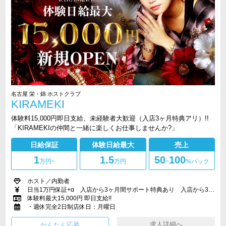
名古屋 栄・錦 ホストクラブ
KIRAMEKI
体験料15,000円即日支給、未経験者大歓迎（入店3ヶ月特典アリ）!!
「KIRAMEKIの仲間と一緒に楽しくお仕事しませんか?」
日給保証
体験日給最大
売上
1
1.5
50
100
万円
~
万円
~
%バック
ホスト／内勤者
日当1万円保証+α 入店から3ヶ月間サポート特典あり 入店から3ヶ月後も充実した待遇あり
体験料最大15,000円 即日支給!!
・週休完全2日制店休日：月曜日
求人詳細へ