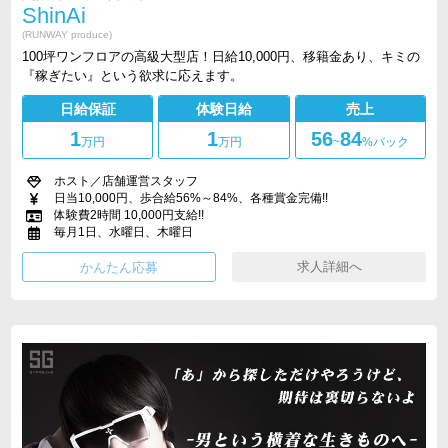
ShinAi
(RUNWAY produce)
100坪ワンフロアの高級大型店！日給10,000円、移籍金あり、キミの
『稼ぎたい』という欲求に応えます。
日給保証
体験日給
売上
1
1
56
84
万円
万円
~
%バック
ホスト／店舗運営スタッフ
日当10,000円、歩合給56%～84%、各種賞金完備!!
体験費2時間 10,000円支給!!
毎月1日、水曜日、木曜日
求人詳細へ