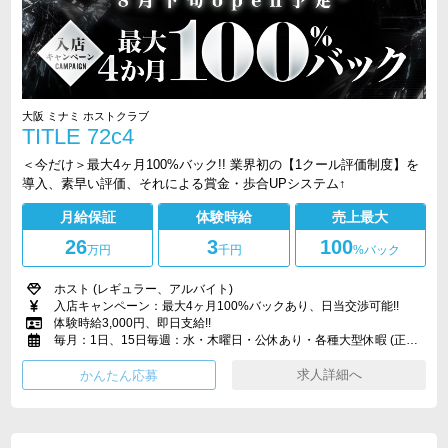
大阪 ミナミ ホストクラブ
TITLE 72c4
＜今だけ＞最大4ヶ月100%バック!! 業界初の【1クール評価制度】を
導入、素早い評価、それによる賞金・歩合UPシステム↑
月給保証
体験時給
売上最大
26
3
100
万円
千円
%バック
ホスト (レギュラー、アルバイト)
入店キャンペーン：最大4ヶ月100%バックあり、日当交渉可能!!
体験時給3,000円、即日支給!!
毎月：1日、15日毎週：水・木曜日・公休あり・各種大型休暇 (正月休暇、盆休暇、GW)・誕生日休暇 (有給休暇獲得1日)・整形休暇・有休休暇制度あり
求人詳細へ