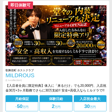
即日体験可
歌舞伎町 ホストクラブ
MILDROUS
(L's-collection)
【入店者全員に限定特典】体入に「来るだけ」でも20,000円、入店祝
金30万+3ヶ月勤務でさらに30万支給!! 安全×高収入ならミルドラで!!
月給保証
体験日給
入店祝金最大
50
2
30
~
万円
万円
万円