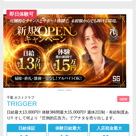
即日体験可
千葉 ホストクラブ
NEW
TRIGGER
日給最大13,000円!! 体験3時間最大15,000円!! 週休2日制・有給制度あ
り!! そして何より『圧倒的広告力』でアナタを売り出します。
日給保証
体験日給最大
入店祝金最大