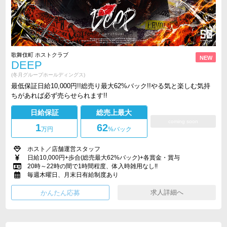
歌舞伎町 ホストクラブ
NEW
DEEP
(冬月グループホールディングス)
最低保証日給10,000円!!総売り最大62%バック!!やる気と楽しむ気持
ちがあれば必ず売らせられます!!
日給保証
総売上最大
coming soon
1
62
万円
%バック
ホスト／店舗運営スタッフ
日給10,000円+歩合(総売最大62%バック)+各賞金・賞与
20時～22時の間で1時間程度、体入時雑用なし!!
毎週木曜日、月末日有給制度あり
求人詳細へ