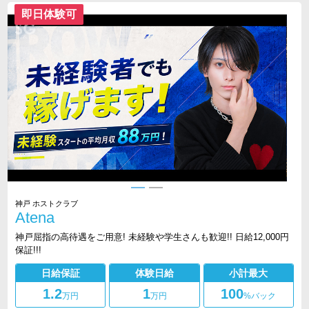
即日体験可
神戸 ホストクラブ
Atena
神戸屈指の高待遇をご用意! 未経験や学生さんも歓迎!! 日給12,000円
保証!!!
日給保証
体験日給
小計最大
1.2
1
100
万円
万円
%バック