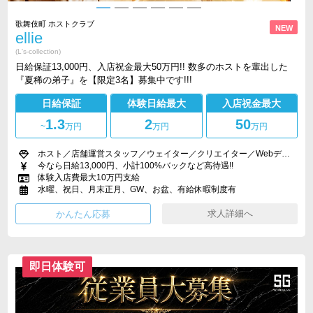
歌舞伎町 ホストクラブ
NEW
ellie
(L's-collection)
日給保証13,000円、入店祝金最大50万円!! 数多のホストを輩出した
『夏稀の弟子』を【限定3名】募集中です!!!
日給保証
体験日給最大
入店祝金最大
1.3
2
50
~
万円
万円
万円
ホスト／店舗運営スタッフ／ウェイター／クリエイター／Webデザイナー
今なら日給13,000円、小計100%バックなど高待遇!!
体験入店費最大10万円支給
水曜、祝日、月末正月、GW、お盆、有給休暇制度有
求人詳細へ
即日体験可