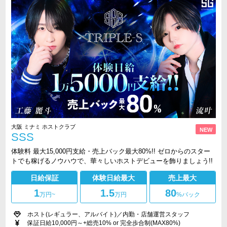
大阪 ミナミ ホストクラブ
NEW
SSS
体験料 最大15,000円支給・売上バック最大80%!! ゼロからのスター
トでも稼げるノウハウで、華々しいホストデビューを飾りましょう!!
日給保証
体験日給最大
売上最大
1
1.5
80
万円
~
万円
%バック
ホスト(レギュラー、アルバイト)／内勤・店舗運営スタッフ
保証日給10,000円～+総売10% or 完全歩合制(MAX80%)