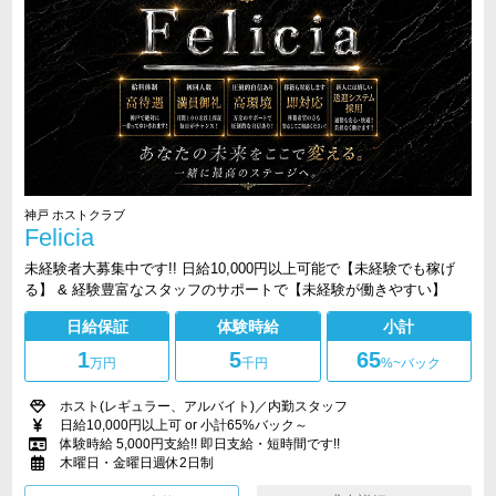
神戸 ホストクラブ
Felicia
未経験者大募集中です!! 日給10,000円以上可能で【未経験でも稼げ
る】 & 経験豊富なスタッフのサポートで【未経験が働きやすい】
日給保証
体験時給
小計
1
5
65
万円
千円
%~バック
ホスト(レギュラー、アルバイト)／内勤スタッフ
日給10,000円以上可 or 小計65%バック～
体験時給 5,000円支給!! 即日支給・短時間です!!
木曜日・金曜日週休2日制