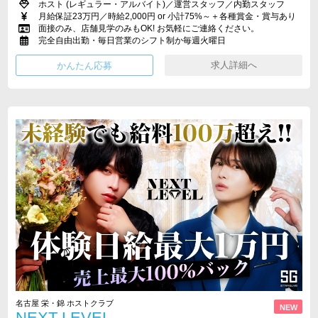
ホスト (レギュラー・アルバイト)／運営スタッフ／内勤スタッフ
月給保証23万円／時給2,000円 or 小計75%～＋各種賞金・賞与あり
面接のみ、店舗見学のみもOK! お気軽にご連絡ください。
完全自由出勤・毎日営業のシフト制か毎週火曜日
求人詳細へ
名古屋 栄・錦 ホストクラブ
NEW
NEXT LEVEL