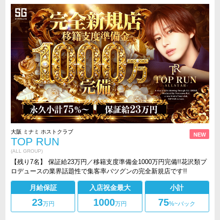
大阪 ミナミ ホストクラブ
NEW
TOP RUN
(ALL GROUP)
【残り7名】 保証給23万円／移籍支度準備金1000万円完備!!花沢類プ
ロデュースの業界話題性で集客率バツグンの完全新規店です!!
月給保証
入店祝金最大
小計
23
1000
75
万円
万円
%~バック