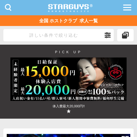
toggle
toggl
navigation
navig
全国 ホストクラブ 求人一覧
九州・沖縄
北海道・東北
詳しい条件で絞り込む
PICK UP
体入費最大20,000円!!