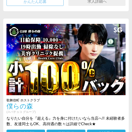
求人詳細へ
歌舞伎町 ホストクラブ
僕らの森
(スパチョコ グループ)
なりたい自分を『超える』力を身に付けたいなら当店へ!! 未経験者多
数、友達同士もOK、高待遇の数々は詳細でCheck★