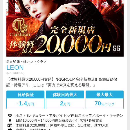
名古屋 栄・錦 ホストクラブ
LEON
(N-1 GROUP)
【体験料最大20,000円支給】N-1GROUP 完全新規店!! 高額日給保
証・待遇アリ、ここは『実力で未来を変える場所。』
日給保証
体験日給最大
最大最大
1.4
2
70
~
万円
万円
%バック
ホスト (レギュラー・アルバイト)／内勤スタッフ／ボーイ・キッチン
日給10,000円～14,000円保証or歩合小計70%+各種賞金
体験料最大20,000円!! 体験料即日支給、1日体験、見学OK!!