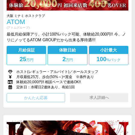
大阪 ミナミ ホストクラブ
ATOM
(アトムグループ)
最低月給保障アリ、小計100%バック可能、体験給20,000円!! 今、ノ
リにノッてるATOM GROUPだから出来る厚待遇!!!
月給保証
体験日給
小計最大
25
2
100
万円
万円
%バック
ホスト(レギュラー・アルバイト)／ホールスタッフ
月収最低25万、歩合(50%～)+賞金 ※条件あり
体験給20,000円!! 相談ベースで連絡OK!!
定休日：水曜日2連休あり、有給1回
求人詳細へ