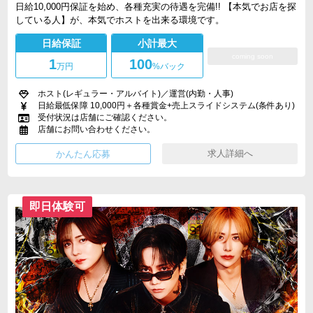
日給10,000円保証を始め、各種充実の待遇を完備!! 【本気でお店を探
している人】が、本気でホストを出来る環境です。
日給保証
小計最大
coming soon
1
100
万円
%バック
ホスト(レギュラー・アルバイト)／運営(内勤・人事)
日給最低保障 10,000円＋各種賞金+売上スライドシステム(条件あり)
受付状況は店舗にご確認ください。
店舗にお問い合わせください。
求人詳細へ
即日体験可