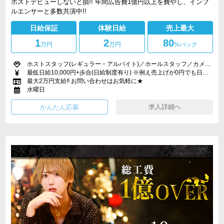
ホストデビューしないと損!! 年間広告費1億円以上を費やし、インフ
ルエンサーと多数共演中!!
日給保証
体験日給
売上最大
1
2
80
万円
万円
%バック
ホストスタッフ(レギュラー・アルバイト)／ホールスタッフ／カメラマン／WEBデザイナー
最低日給10,000円+歩合(日給制度有り) ※例え売上げが0円でも日給保証!!
最大2万円支給!! お問い合わせはお気軽に★
水曜日
求人詳細へ