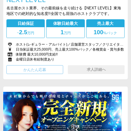
名古屋ホスト業界、その最前線を走り続ける【NEXT LEVEL】東海
地区での絶対的な知名度!!全国でも屈強のホストクラブです。
日給保証
体験日給最大
売上最大
2.5
1
100
~
万円
万円
%バック
ホスト(レギュラー・アルバイト)／店舗運営スタッフ／クリエイター(PC作業、デザイン制作など)
日当保証最大25,000円、売上最大100%バック／各種賞金・賞与多数
体験費 最大10,000円支給!!
金曜日店休有給制度あり
求人詳細へ