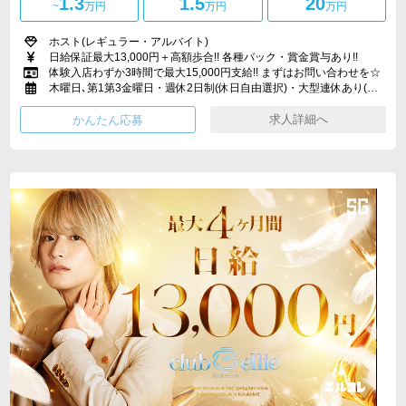
1.3
1.5
20
~
万円
万円
万円
ホスト(レギュラー・アルバイト)
日給保証最大13,000円＋高額歩合!! 各種バック・賞金賞与あり!!
体験入店わずか3時間で最大15,000円支給!! まずはお問い合わせを☆
木曜日､第1第3金曜日・週休2日制(休日自由選択)・大型連休あり(GW、お盆、正月)・冠婚葬祭、整形休暇、特別休暇あり
求人詳細へ