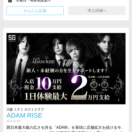
火曜日・有給制度あり
求人詳細へ
大阪 ミナミ ホストクラブ
ADAM RISE
(Group M)
西日本最大級の広さを誇る「ADAM」を筆頭に店舗拡大を続ける今、