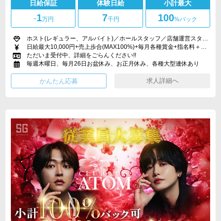
日給保証
体験日給
小計最大
1
7
100
~
万円
千円
%バック
ホスト(レギュラー、アルバイト)／ホールスタッフ／店舗運営スタッフ
日給最大10,000円+売上歩合(MAX100%)+毎月各種賞金+指名料＋ドリンクバックあり
ただいま受付中、詳細をごらんください!!
毎週木曜日、毎月26日お盆休み、お正月休み、各種大型連休あり
求人詳細へ