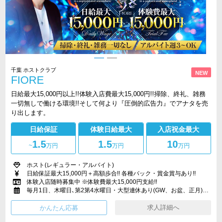
千葉 ホストクラブ
NEW
FIORE
日給最大15,000円以上!!体験入店費最大15,000円!!掃除、終礼、雑務
一切無しで働ける環境!!そして何より『圧倒的広告力』でアナタを売
り出します。
日給保証
体験日給最大
入店祝金最大
1.5
1.5
10
~
万円
万円
万円
ホスト(レギュラー・アルバイト)
日給保証最大15,000円＋高額歩合!! 各種バック・賞金賞与あり!!
体験入店随時募集中 ※体験費最大15,000円支給!!
毎月1日、木曜日､第2第4水曜日・大型連休あり(GW、お盆、正月)・冠婚葬祭、整形休暇、特別休暇あり
求人詳細へ