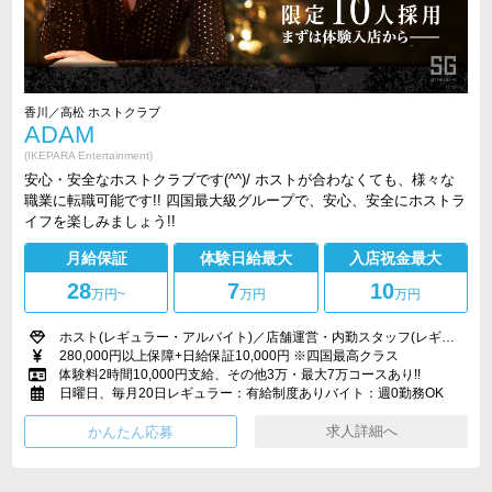
香川／高松 ホストクラブ
ADAM
(IKEPARA Entertainment)
安心・安全なホストクラブです(^^)/ ホストが合わなくても、様々な
職業に転職可能です!! 四国最大級グループで、安心、安全にホストラ
イフを楽しみましょう!!
月給保証
体験日給最大
入店祝金最大
28
7
10
万円
~
万円
万円
ホスト(レギュラー・アルバイト)／店舗運営・内勤スタッフ(レギュラー・アルバイト)／WEBクリエイター／キッチンスタッフ
280,000円以上保障+日給保証10,000円 ※四国最高クラス
体験料2時間10,000円支給、その他3万・最大7万コースあり!!
日曜日、毎月20日レギュラー：有給制度ありバイト：週0勤務OK
求人詳細へ