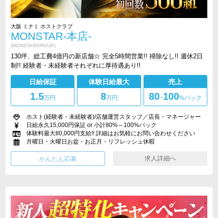
大阪 ミナミ ホストクラブ
MONSTAR-本店-
(MONSTARGROUP)
130坪、総工費4億円の新店舗☆ 完全5時間営業!! 掃除なし!! 週休2日
制!! 経験者・未経験者それぞれに厚待遇あり!!
日給保証
体験日給最大
売上
1.5
8
80
100
万円
万円
~
%バック
ホスト(経験者・未経験者)/店舗運営スタッフ／店長・マネージャー
日給永久15,000円保証 or 小計80%～100%バック
体験料最大80,000円支給!! 詳細はお気軽にお問い合わせください
月曜日・火曜日お盆・お正月・リフレッシュ休暇
求人詳細へ