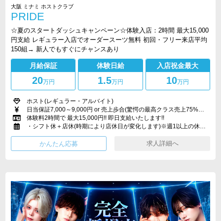
大阪 ミナミ ホストクラブ
PRIDE
☆夏のスタートダッシュキャンペーン☆体験入店：2時間 最大15,000
円支給 レギュラー入店でオーダースーツ無料 初回・フリー来店平均
150組→ 新人でもすぐにチャンスあり
月給保証
体験日給
入店祝金最大
20
1.5
10
万円
万円
万円
ホスト(レギュラー・アルバイト)
日当保証7,000～9,000円 or 売上歩合(驚愕の最高クラス売上75%バック)!!その他賞金も!!!
体験料2時間で 最大15,000円!! 即日支給いたします!!
・シフト休＋店休(時期により店休日が変化します)※週1以上の休みになる様に調整致します。・毎月1日～2日(月により変化)・毎月連休有り(成績により日数追加可能)・年末年始休暇(約6日～8日、毎年日数は変化します)・お盆休み有り(約5日～7日、毎年日数は変化します)
求人詳細へ