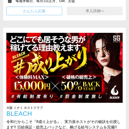
毎週水曜日、毎月1日正月、GW、お盆
求人詳細へ
大阪 ミナミ ホストクラブ
BLEACH
令和だからこそ『#成り上がる』、実力派ホストがその秘訣を伝授し
ます!! 日給保証・総売上バックなど、稼げる給与システムを完備!!