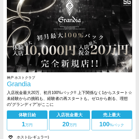
神戸 ホストクラブ
Grandia
入店祝金最大20万、初月100%バック!! 上下関係なく1からスタート☆
未経験からの挑戦も、経験者の再スタートも。ゼロから創る、理想
の“グランディア”がここに
体験日給
入店祝金最大
売上最大
1
20
100
万円
万円
%バック
ホスト(レギュラー)