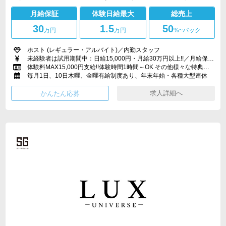
月給保証
体験日給最大
総売上
30
1.5
50
万円
万円
%~バック
ホスト (レギュラー・アルバイト)／内勤スタッフ
未経験者は試用期間中：日給15,000円・月給30万円以上!!／月給保証25万円、 歩合給総売上50％スタート
体験料MAX15,000円支給!!体験時間1時間～OK その他様々な特典をご用意!
毎月1日、10日木曜、金曜有給制度あり、年末年始・各種大型連休
求人詳細へ