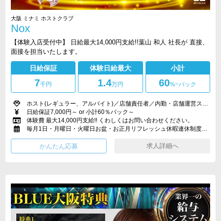
大阪 ミナミ ホストクラブ
Nox
【体験入店受付中】 日給最大14,000円支給!!葉山 和人 社長が 直接、
面接を担当いたします。
日給保証
体験日給最大
小計
7
1.4
60
千円
万円
%~バック
ホスト(レギュラー、アルバイト)／店舗責任者／内勤・店舗運営スタッフ
日給保証7,000円～ or 小計60％バック～
体験費 最大14,000円支給!! くわしくはお問い合わせください。
毎月1日・月曜日・火曜日お盆・お正月リフレッシュ休暇連休制度あり
求人詳細へ