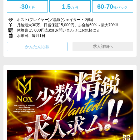
30
1.5
60
70
~
万円
万円
~
%バック
ホスト(プレイヤー)／黒服(ウェイター・内勤)
月給最大30万、日当保証15,000円、歩合給60%～最大70%!!
体験費 15,000円支給!! お問い合わせはお気軽に☆
水曜日、毎月1日
求人詳細へ