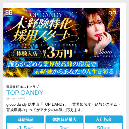
歌舞伎町 ホストクラブ
TOP DANDY
(group dandy)
group dandy 総本山『TOP DANDY』、業界知名度・給与システム・
育成環境のすべてがアナタの本気に応えます。
日給保証
体験日給最大
入店祝金
1.5
3
50