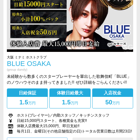
大阪 ミナミ ホストクラブ
BLUE OSAKA
(group dandy)
未経験から数多くのスタープレーヤーを輩出した歌舞伎町「BLUE」
のノウハウそのまま持ってきました!! ぜひ詳細をごらんください!!
日給保証
体験日給最大
入店祝金
1.5
1.5
50
万円
万円
万円
ホスト(プレイヤー)／内勤スタッフ／キッチンスタッフ
日給15,000円スタート、各種賞金も充実!!
体験入店費最大15,000円、即日支給!!
毎月1日、金曜日(その他店舗指定の日)トータル営業日数は月間23日!