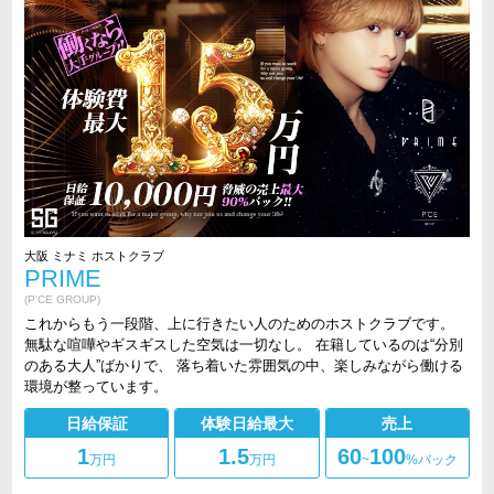
大阪 ミナミ ホストクラブ
PRIME
(P'CE GROUP)
これからもう一段階、上に行きたい人のためのホストクラブです。
無駄な喧嘩やギスギスした空気は一切なし。 在籍しているのは“分別
のある大人”ばかりで、 落ち着いた雰囲気の中、楽しみながら働ける
環境が整っています。
日給保証
体験日給最大
売上
1
1.5
60
100
万円
万円
~
%バック