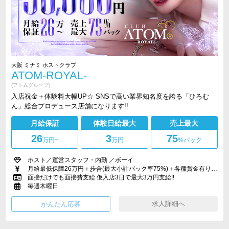
大阪 ミナミ ホストクラブ
ATOM-ROYAL-
(アトムグループ)
入店祝金＋体験料大幅UP☆ SNSで高い業界知名度を誇る「ひろむ
ん」総合プロデュース店舗になります!!
月給保証
体験日給最大
売上最大
26
3
75
万円
~
万円
%バック
ホスト／運営スタッフ・内勤 ／ボーイ
月給最低保障26万円＋歩合(最大小計バック率75%)＋各種賞金有り 運営スタッフ(内勤)、黒服 ※経験者のみ 35万円以上可
面接だけでも面接費支給 仮入店3日で最大3万円支給!!
毎週木曜日
求人詳細へ