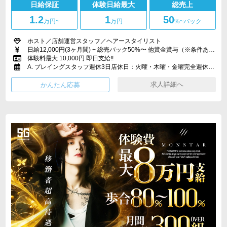
日給保証
体験日給最大
総売上
1.2
1
50
万円
~
万円
%~バック
ホスト／店舗運営スタッフ／ヘアースタイリスト
日給12,000円(3ヶ月間) + 総売バック50%〜 他賞金賞与（※条件あり）
体験料最大 10,000円 即日支給!!
A. プレイングスタッフ週休3日店休日：火曜・木曜・金曜完全週休3日制
求人詳細へ