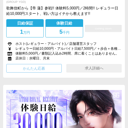
(GROUP YGD)
歌舞伎町から【帝 蓮】参戦!! 体験料5,000円／2時間!! レギュラー日
給10,000円スタート、戦い方はイチから教えます!!
日給保証
体験日給
coming soon
1
5
万円
千円
ホスト(レギュラー・アルバイト)／店舗運営スタッフ
レギュラー日給10,000円・アルバイト日給7,500円／＋歩合＋各種手当＋各種賞金
体験料5,000円／書類記入込み2時間、席に着くことはありません。
店休日：水曜日、月末
求人詳細へ