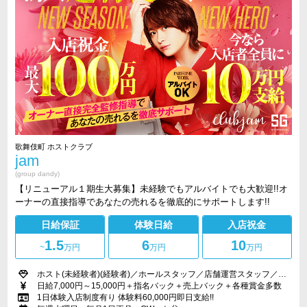
歌舞伎町 ホストクラブ
jam
(group dandy)
【リニューアル１期生大募集】未経験でもアルバイトでも大歓迎!!オ
ーナーの直接指導であなたの売れるを徹底的にサポートします!!
日給保証
体験日給
入店祝金
1.5
6
10
~
万円
万円
万円
ホスト(未経験者)(経験者)／ホールスタッフ／店舗運営スタッフ／内勤スタッフ
日給7,000円～15,000円＋指名バック＋売上バック＋各種賞金多数
1日体験入店制度有り 体験料60,000円即日支給!!