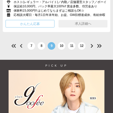
ホスト(レギュラー・アルバイト)／内勤／店舗運営スタッフ／ボーイ
保証給10,000円、バック率最大100%!! 賞金多数、功労金あり
体験料15,000円!! はじめてならまずはご相談もOK☆
応相談火曜日・毎月1日年末年始、お盆、GW目標達成休、有給休暇
求人詳細へ
7
8
9
10
11
12
PICK UP