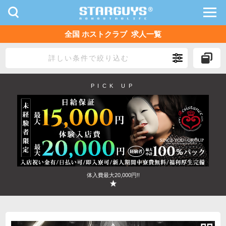
toggle
toggl
navigation
navig
全国 ホストクラブ 求人一覧
九州・沖縄
北海道・東北
詳しい条件で絞り込む
PICK UP
体入費最大20,000円!!