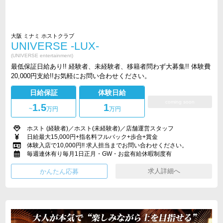
大阪 ミナミ ホストクラブ
UNIVERSE -LUX-
(UNIVERSE entertainment)
最低保証日給あり!! 経験者、未経験者、移籍者問わず大募集!! 体験費
20,000円支給!!お気軽にお問い合わせください。
日給保証
体験日給
coming soon
1.5
1
~
万円
万円
ホスト (経験者)／ホスト(未経験者)／店舗運営スタッフ
日給最大15,000円+指名料フルバック+歩合+賞金
体験入店で10,000円!! 求人担当までお問い合わせください。
毎週連休有り毎月1日正月・GW・お盆有給休暇制度有
求人詳細へ