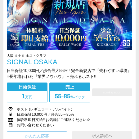
大阪 ミナミ ホストクラブ
SIGNAL OSAKA
日当保証10,000円／歩合最大85%!! 完全新規店で『売れやすい環境』
×長年培われた『業界ノウハウ』＝売れるホスト!!
日給保証
売上
coming soon
1
55
85
万円
~
%バック
ホスト (レギュラー・アルバイト)
日給保証10,000円／歩合55～85%
体験料即日支給!! お気軽にご連絡ください☆
お問い合わせください
求人詳細へ