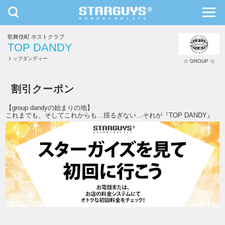
toggle
toggl
navigation
navig
歌舞伎町 ホストクラブ
九州・沖縄
北海道・東北
TOP DANDY
トップダンディー
☆ GROUP ☆
TOP DANDY
割引クーポン
【group dandyの始まりの地】
これまでも、そしてこれからも…揺るぎない…それが『TOP DANDY』