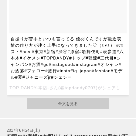
自撮りが苦手といつも言ってる 優羽くんですが最近表
情の作り方が凄く上手になってきました♡（≧∇≦） #ホ
スト#host#東京#新宿#渋谷#原宿#歌舞伎町#表参道#六
本木#イケメン#TOPDANDY#トップ#韓流#三代目#シ
ャンパン#お酒#gd#instagood#instagram#オシャレ#
お洒落#フォロー#旅行#insta#ig_japan#fashion#モデ
ル#夏#ジャニーズjr#ジェシー
TOP DANDY-本店-さん(@topdandy0707)がシェアした投稿 -
全文を見る
2017年6月24日(土)