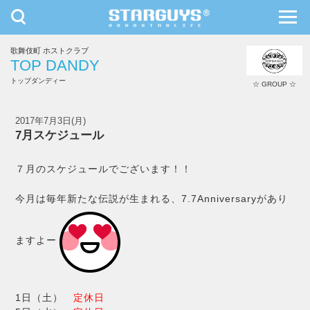
toggle
toggl
navigation
navig
歌舞伎町 ホストクラブ
九州・沖縄
北海道・東北
TOP DANDY
トップダンディー
☆ GROUP ☆
TOP DANDY
2017年7月3日(月)
7月スケジュール
７月のスケジュールでございます！！
今月は毎年新たな伝説が生まれる、7.7Anniversaryがあり
ますよー
1日（土）
定休日