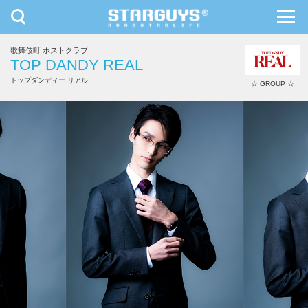
toggle
toggl
navigation
navig
歌舞伎町 ホストクラブ
九州・沖縄
北海道・東北
TOP DANDY REAL
トップダンディー リアル
☆ GROUP ☆
さとる