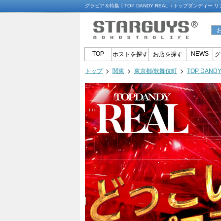
グラビア＆特集┃TOP DANDY REAL（トップダンディー
TOP
NEWS
ホストを探す
お店を探す
グ
トップ
関東
東京都/歌舞伎町
TOP DAN