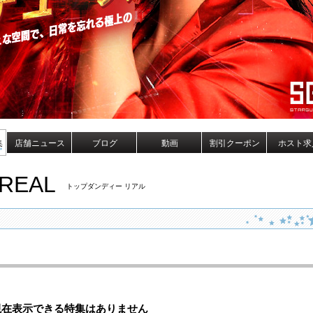
集
店舗ニュース
ブログ
動画
割引クーポン
ホスト求
 REAL
トップダンディー リアル
現在表示できる特集はありません