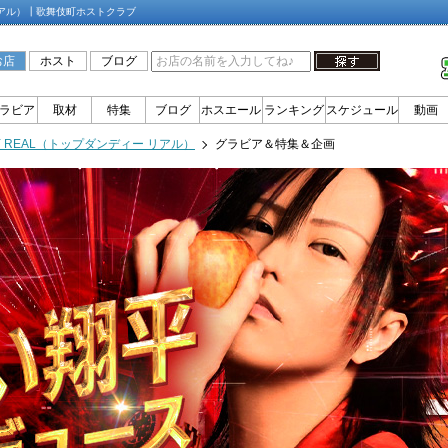
 リアル）┃歌舞伎町ホストクラブ
お店
ホスト
ブログ
ラビア
取材
特集
ブログ
ホスエール
ランキング
スケジュール
動画
DY REAL（トップダンディー リアル）
グラビア＆特集＆企画