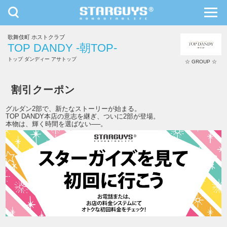
toggle
toggl
navigation
navig
歌舞伎町 ホストクラブ
九州・沖縄
北海道・東北
TOP DANDY -朝TOP-
トップ ダンディー アサトップ
☆ GROUP ☆
TOP DANDY -朝TOP-
割引クーポン
グルダン2部で、新たなストーリーが始まる。
TOP DANDY本店の意志を継ぎ、ついに2部が登場。
本物は、輝く時間を選ばない──。