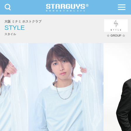
toggle
toggl
navigation
navig
大阪 ミナミ ホストクラブ
九州・沖縄
北海道・東北
STYLE
スタイル
☆ GROUP ☆
夜凪 幸輝