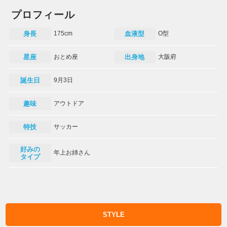
プロフィール
身長
175cm
血液型
O型
星座
おとめ座
出身地
大阪府
誕生日
9月3日
趣味
アウトドア
特技
サッカー
好みの
年上お姉さん
タイプ
STYLE