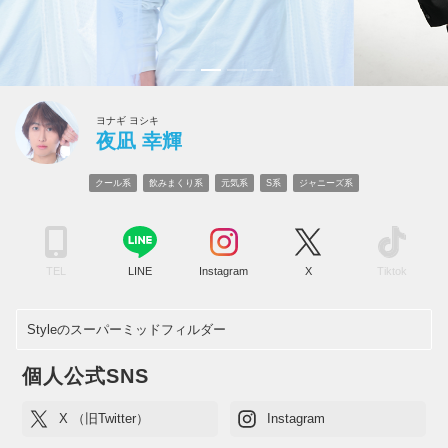
ヨナギ ヨシキ
夜凪 幸輝
クール系
飲みまくり系
元気系
S系
ジャニーズ系
TEL
LINE
Instagram
X
Tiktok
Styleのスーパーミッドフィルダー
個人公式SNS
X （旧Twitter）
Instagram